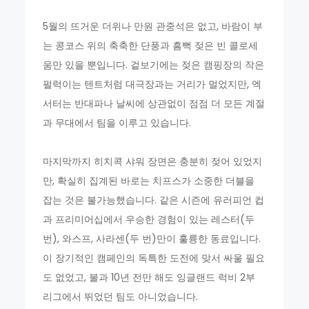
5월의 뜨거운 더위나 만원 관중석은 없고, 바람이 부
는 콩코스 위의 축축한 단풍과 흠뻑 젖은 빈 콜로세
움만 있을 뿐입니다. 겉보기에는 젖은 캠핑장의 작은
펄럭이는 텐트처럼 대극장과는 거리가 멀었지만, 엑
서터는 반대파나 날씨에 상관없이 점점 더 모든 계절
과 무대에서 팀을 이루고 있습니다.
마지막까지 히치콕 샤워 장면은 충분히 젖어 있었지
만, 확실히 집계된 바로는 치프스가 소중한 더블을
잡는 것은 불가능했습니다. 같은 시즌에 유러피언 컵
과 프리미어십에서 우승한 경험이 있는 레스터(두
번), 와스프, 사라센(두 번)만이 훌륭한 동료입니다.
이 장기적인 캠페인의 독특한 도전에 맞서 싸울 필요
도 없었고, 불과 10년 전만 해도 잉글랜드 럭비 2부
리그에서 뛰었던 팀도 아니었습니다.