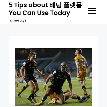
Skip
5 Tips about 배팅 플랫폼
to
You Can Use Today
content
richiestxyz