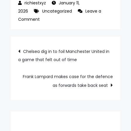
January 11,
2026
Uncategorized
Leave a
on
Comment
Henry
Slade
the
Post
Chelsea dig in to foil Manchester United in
rock
a game that felt out of time
navigation
as
unstoppable
Exeter
Frank Lampard makes case for the defence
roll
as forwards take back seat
on
to
cherished
double