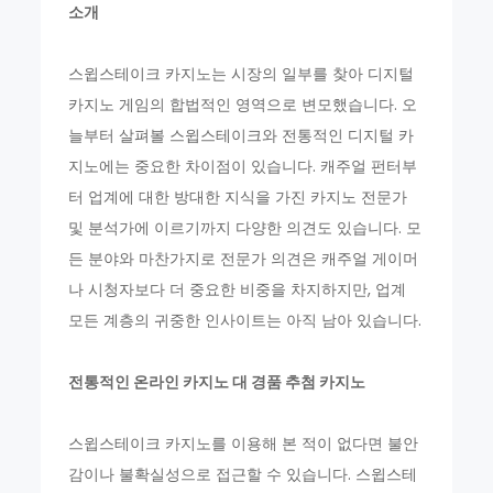
소개
스윕스테이크 카지노는 시장의 일부를 찾아 디지털
카지노 게임의 합법적인 영역으로 변모했습니다. 오
늘부터 살펴볼 스윕스테이크와 전통적인 디지털 카
지노에는 중요한 차이점이 있습니다. 캐주얼 펀터부
터 업계에 대한 방대한 지식을 가진 카지노 전문가
및 분석가에 이르기까지 다양한 의견도 있습니다. 모
든 분야와 마찬가지로 전문가 의견은 캐주얼 게이머
나 시청자보다 더 중요한 비중을 차지하지만, 업계
모든 계층의 귀중한 인사이트는 아직 남아 있습니다.
전통적인 온라인 카지노 대 경품 추첨 카지노
스윕스테이크 카지노를 이용해 본 적이 없다면 불안
감이나 불확실성으로 접근할 수 있습니다. 스윕스테