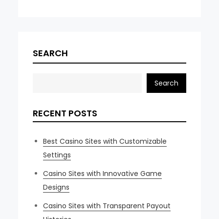
SEARCH
Search
RECENT POSTS
Best Casino Sites with Customizable
Settings
Casino Sites with Innovative Game
Designs
Casino Sites with Transparent Payout