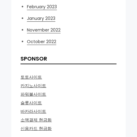
February 2023
January 2023
November 2022
October 2022
SPONSOR
토토사이트
카지노사이트
파워볼사이트
슬롯사이트
바카라사이트
소액결제 현금화
신용카드 현금화