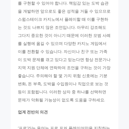
를 구현할 수 있어야 합니다. 책임감 있는 도박 습관
을 개발하면 앞으로도 좋은 성적을 거둘 수 있으므로
스윕스테이크 카지노에서 플레이할 때 이를 구현하
는 것도 나쁘지 않은 조언입니다. 아무리 강조해도
그다지 중요한 것이 아니기 때문에 이러한 모범 사례
를 실행에 옮길 수 있으며 다양한 카지노 게임에서
이를 전환할 수 있습니다. 자신이나 친구 또는 가족
이 도박 문제를 겪고 있다고 믿는다면 항상 전문가나
지역 지원 단체에 연락하여 조언을 구하는 것이 가장
좋습니다. 주의해야 할 몇 가지 위험 신호에는 기분
변화, 돈 부족, 도박을 수입원이나 직업으로 보는 것
등이 포함됩니다. 이러한 상자 중 하나를 선택하면
문제가 악화될 가능성이 없도록 도움을 구하세요.
업계 전반의 의견
‘프로’라는 용어는 프로 포커 플레이어만을 지칭하는