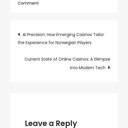
on
Comment
How
professionals
rate
Post
AI Precision: How Emerging Casinos Tailor
sweepstakes
the Experience for Norwegian Players
navigation
casinos
Current State of Online Casinos: A Glimpse
into Modern Tech
Leave a Reply