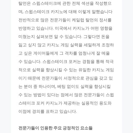
탈먼은 스윕스테이크에 관한 전체 섹션을 작성했으
며, 스윕스테이크 카지노에 대해 이렇게 말했습니다
전반적으로 많은 전문가들이 케일럽 탈먼의 정서를
반영하고 있습니다. 미국에서 카지노가 어떤 영향을
미쳤는지 살펴보면 알 수 있습니다. 그렇다면 돈을
잃고 싶지 않고 카지노 게임 실력을 세밀하게 조정하
고 싶은 게이머들에게 그 격차를 엄청나게 잘 메울
수 있습니다. 스윕스테이크 포커는 경험을 통해 적극
적으로 실력을 향상시킬 수 있는 유일한 카지노 게임
이기 때문에 전문가들이 서정적으로 관심을 갖고 있
는 분야 중 하나이며, 베팅 없이도 실력을 향상시킬
수 있는 방법이 있다는 점에서 많은 전문가들이 스윕
스테이크 포커 카지노가 제공하는 실용적인 용도와
이점에 경의를 표하고 있습니다.
전문가들이 인용한 주요 긍정적인 요소들