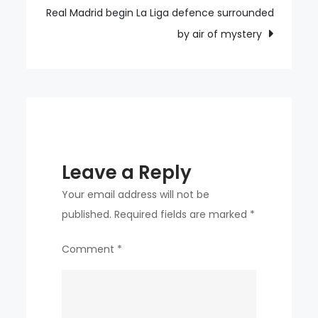
tone
Real Madrid begin La Liga defence surrounded
to
by air of mystery
overwhelm
Chelsea
Leave a Reply
Your email address will not be
published.
Required fields are marked
*
Comment
*