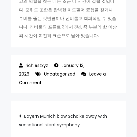
고의 역할을 찾는 데는 조금 더 시간이 걸릴 것입니
다. 포워드 조합은 완벽한 미드필더 균형을 찾거나
수비를 뚫는 것만큼이나 신비롭고 회피적일 수 있습
니다. 리버풀의 프론트 3에서 3년, 즉 부분의 합 이상
의 시간이 여전히 표준으로 남아 있습니다.
January 13,
2026
Uncategorized
Leave a
on
Comment
Liverpool’s
peerless
front
Post
Bayern Munich blow Schalke away with
three
sensational silent symphony
navigation
strike
familiar