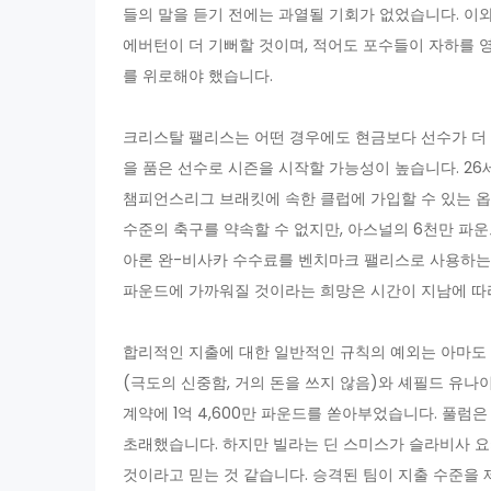
들의 말을 듣기 전에는 과열될 기회가 없었습니다. 이와
에버턴이 더 기뻐할 것이며, 적어도 포수들이 자하를
를 위로해야 했습니다.
크리스탈 팰리스는 어떤 경우에도 현금보다 선수가 더 
을 품은 선수로 시즌을 시작할 가능성이 높습니다. 2
챔피언스리그 브래킷에 속한 클럽에 가입할 수 있는 
수준의 축구를 약속할 수 없지만, 아스널의 6천만 파
아론 완-비사카 수수료를 벤치마크 팰리스로 사용하는 것
파운드에 가까워질 것이라는 희망은 시간이 지남에 따
합리적인 지출에 대한 일반적인 규칙의 예외는 아마도
(극도의 신중함, 거의 돈을 쓰지 않음)와 셰필드 유나
계약에 1억 4,600만 파운드를 쏟아부었습니다. 풀럼
초래했습니다. 하지만 빌라는 딘 스미스가 슬라비사 
것이라고 믿는 것 같습니다. 승격된 팀이 지출 수준을