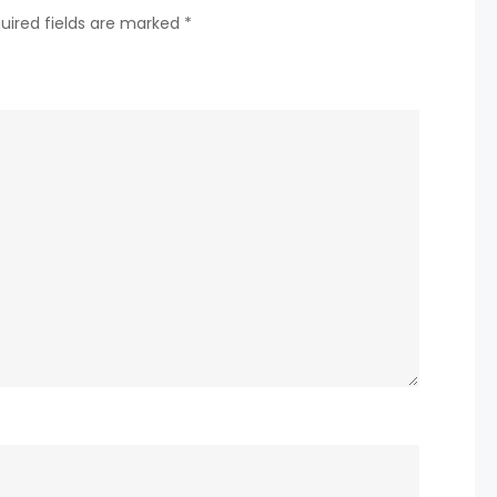
uired fields are marked
*
Europe
stays
open