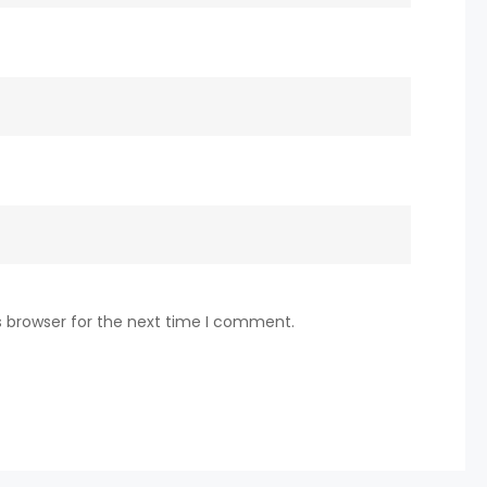
s browser for the next time I comment.