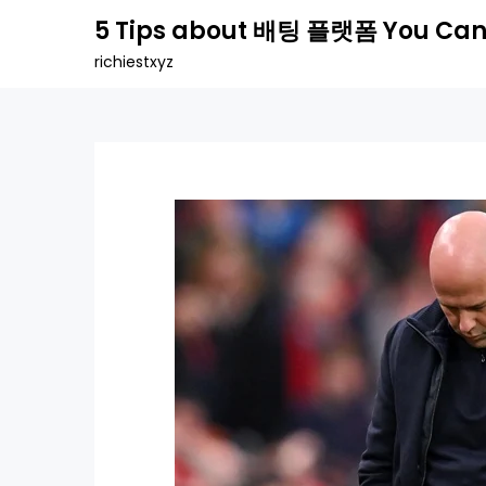
Skip
5 Tips about 배팅 플랫폼 You Can
to
richiestxyz
content