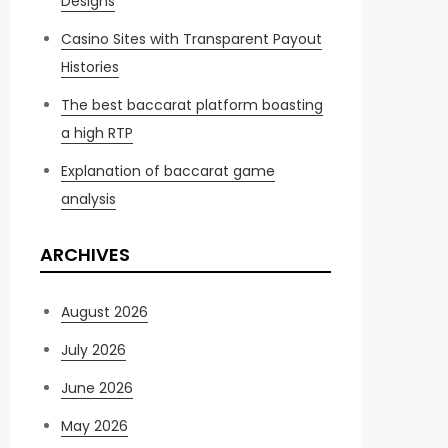
Designs
Casino Sites with Transparent Payout
Histories
The best baccarat platform boasting
a high RTP
Explanation of baccarat game
analysis
ARCHIVES
August 2026
July 2026
June 2026
May 2026