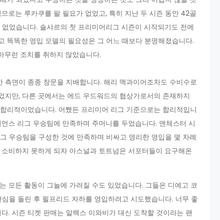
으로는 루카쿠를 팔 필요가 없었고, 특히 지난 두 시즌 동안 42골
가 없었습니다. 솔샤르의 첫 프리미어리그 시즌이 시작되기도 전에
고 똑똑한 영입 모델의 필요성은 그 어느 때보다 분명해졌습니다.
아무런 조치를 취하지 않았습니다.
 측면이 종종 창문을 지배합니다. 해리 맥과이어조차도 수비수로
었지만, 다른 곳에서는 에드 우드워드의 협상가로서의 존재하지
 합리적이었습니다. 어쨌든 프리미어 리그 기준으로는 합리적입니
피언스 리그 우승팀에 만족하며 주머니를 두었습니다. 맨체스터 시
그 우승팀을 구성한 것에 만족하며 비싸고 영리한 영입을 몇 차례
가 소비하지 못하게 되자 아스널과 토트넘은 서포터들이 요구해온
는 모든 활동이 그늘에 가려질 수도 있었습니다. 그들은 디에고 코
관심을 돌린 후 윌프리드 자하를 영입하려고 시도했습니다. 너무 좋
다. 시즌 티켓 판매는 알렉스 이와비가 대신 도착할 것이라는 팬