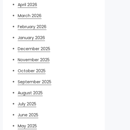
April 2026
March 2026
February 2026
January 2026
December 2025
November 2025
October 2025
September 2025
August 2025
July 2025
June 2025
May 2025