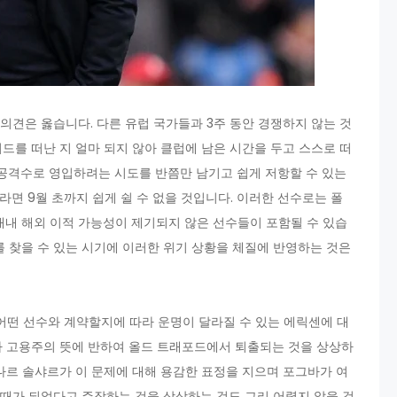
의견은 옳습니다. 다른 유럽 국가들과 3주 동안 경쟁하지 않는 것
드를 떠난 지 얼마 되지 않아 클럽에 남은 시간을 두고 스스로 떠
 공격수로 영입하려는 시도를 반쯤만 남기고 쉽게 저항할 수 있는
면 9월 초까지 쉽게 쉴 수 없을 것입니다. 이러한 선수로는 폴
내내 해외 이적 가능성이 제기되지 않은 선수들이 포함될 수 있습
를 찾을 수 있는 시기에 이러한 위기 상황을 체질에 반영하는 것은
 어떤 선수와 계약할지에 따라 운명이 달라질 수 있는 에릭센에 대
가 고용주의 뜻에 반하여 올드 트래포드에서 퇴출되는 것을 상상하
군나르 솔샤르가 이 문제에 대해 용감한 표정을 지으며 포그바가 여
때가 되었다고 주장하는 것을 상상하는 것도 그리 어렵지 않을 것