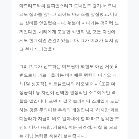
마드리드와의 챔피언스리그 토너먼트 경기. 베르나
르도 실바를 앞두고 리야드 마레즈를 앞질렀고, 다비
드 실바를 앞질렀습니다. 횃불이 지나가는 것처럼 느
껴진다면, 시티에게 조용한 희년의 밤, 포든 자신에
게도 한계적인 순간이었습니다. 그가 미래가 되지 않
고 현재가 되었을 때.
그리고 그가 선호하는 미드필더 역할도 아닌 거짓 9
번으로서 과르디올라는 바이에른 뮌헨의 마리오 괴
체(덜 성공적), 바르셀로나의 리오넬 메시(조금 더
성공적) 등 자신이 선택한 결정적인 소수에게만 역
할을 맡깁니다. 포덴이 결국 슬라이딩 스케일에 도달
하는 것은 무의미한 추측의 게임입니다. 하지만 과르
디올라가 지금이 바로 알아내야 할 때라고 생각한 포
덴의 다재다능함, 기술력, 쉬운 공격성, 지칠 줄 모르
는 러닝 능력을 충분히 보여줍니다.