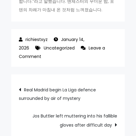
합니다.”라고 말했습니다. 맨체스터의 무더운 밤, 포
덴의 차례가 마침내 온 것처럼 느껴졌습니다.
January 14,
2026
Uncategorized
Leave a
on
Comment
Phil
Foden
stars
Post
Real Madrid begin La Liga defence
to
surrounded by air of mystery
navigation
offer
Manchester
City
Jos Buttler left muttering into his fallible
glimpse
gloves after difficult day
of