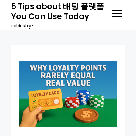
Skip
5 Tips about 배팅 플랫폼
to
You Can Use Today
content
richiestxyz