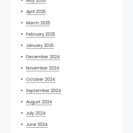
May 2025
April 2025
March 2025
February 2025
January 2025
December 2024
November 2024
October 2024
September 2024
August 2024
July 2024
June 2024