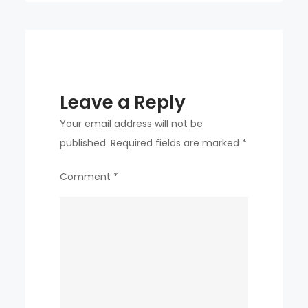
실
제
가
치
와
Leave a Reply
동
일
Your email address will not be
하
published.
Required fields are marked
*
지
Comment
*
않
을
까