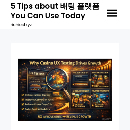
Skip
5 Tips about 배팅 플랫폼
to
You Can Use Today
content
richiestxyz