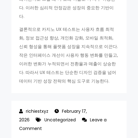
다. 이러한 심리적 안정감은 성장의 중요한 기반이
다.
결론적으로 카지노 UX 테스트는 사용자 흐름 최적
화, 정보 접근성 향상, 개인화 강화, 모바일 최적화,
신뢰 형성을 통해 플랫폼 성장을 지속적으로 이끈다.
작은 인터페이스 개선이 사용자 행동 변화를 만들고,
이러한 변화가 누적되면서 전환율과 매출이 상승한
다. 따라서 UX 테스트는 단순한 디자인 검증을 넘어
데이터 기반 성장 전략의 핵심 도구로 기능한다.
February 17,
2026
Uncategorized
Leave a
on
Comment
카