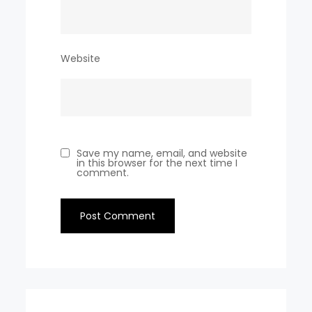
Website
Save my name, email, and website
in this browser for the next time I
comment.