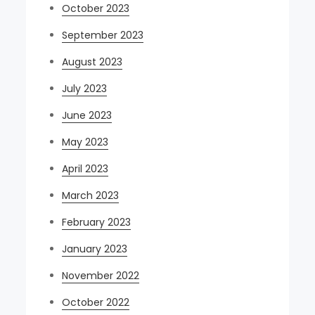
October 2023
September 2023
August 2023
July 2023
June 2023
May 2023
April 2023
March 2023
February 2023
January 2023
November 2022
October 2022