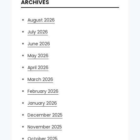
ARCHIVES
August 2026
July 2026
June 2026
May 2026
April 2026
March 2026
February 2026
January 2026
December 2025
November 2025
October 2025