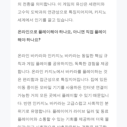
의 전환을 의미합니다. 이 게임의 유산은 세련미와
고수익 도박과의 연관성으로 특징지어지며, 카지노
세계에서 인기를 끌고 있습니다.
온라인으로 플레이해야 하나요, 아니면 직접 플레이
해야 하나요?
온라인 바카라와 인카지노 바카라는 동일한 핵심 규
칙과 게임 플레이를 공유하지만, 독특한 경험을 제공
합니다. 온라인 카지노에서 바카라를 플레이하는 것
은 편리함과 접근성으로 특징지어집니다. 집에 있든
이동 중이든 모바일 기기를 사용하든 인터넷 연결이
가능한 거의 모든 곳에서 플레이할 수 있기 때문입니
다. 반면 인카지노 바카라는 고급스럽고 사회적인 분
위기로 유명합니다. 플레이어가 라이브 딜러 및 동료
플레이어와 소통할 수 있는 기회를 제공하여 더욱 몰