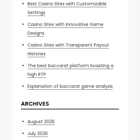
Best Casino Sites with Customizable
Settings
Casino Sites with Innovative Game
Designs
Casino Sites with Transparent Payout
Histories
The best baccarat platform boasting a
high RTP
Explanation of baccarat game analysis
ARCHIVES
August 2026
July 2026