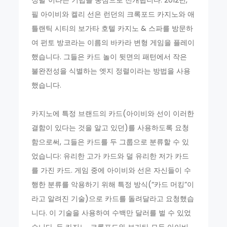
정렬”이라는 기법을 중심으로 전개됩니다. 2012년,
필 아이비와 켈리 선은 런던의 크록포드 카지노와 애
틀랜틱 시티의 보가타 호텔 카지노 & 스파를 방문하
여 펀토 방코라는 이름의 바카라 변형 게임을 플레이
했습니다. 그들은 카드 놀이 뒷면의 패턴에서 작은
불완전성을 식별하는 엣지 정렬이라는 방법을 사용
했습니다.
카지노에 특정 브랜드의 카드(아이비와 선이 이러한
결함이 있다는 것을 알고 있던)를 사용하도록 요청
함으로써, 그들은 카드를 두 그룹으로 분류할 수 있
었습니다: 유리한 고가 카드와 덜 유리한 저가 카드
를 가진 카드. 게임 중에 아이비와 선은 자신들이 수
행한 분류를 악용하기 위해 특정 방식(“카드 머킹”이
라고 알려진 기술)으로 카드를 돌려달라고 요청했습
니다. 이 기술을 사용하여 수백만 달러를 벌 수 있었