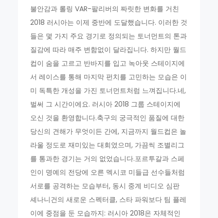
불안감과 롤링 VAR-팔리버의 짜릿한 변화를 거친
2018 러시아는 이제 중반에 도달했습니다. 이러한 것
들은 몇 가지 주요 경기로 정의되는 토너먼트의 톤과
질감에 따라 매주 변함없이 달라집니다. 하지만 월드
컵이 숨을 고르고 반바지를 입고 녹아웃 스테이지에
서 레이스를 통해 마지막 펀치를 고민하는 모습은 이
미 독특한 개성을 가진 토너먼트처럼 느껴집니다.네,
벌써 그 시간이에요. 러시아 2018 그룹 스테이지에
오신 것을 환영합니다.축구의 궁극적인 품질에 대한
당신의 견해가 무엇이든 간에, 지금까지 월드컵은 놀
라울 정도로 재미있는 대회였으며, 가끔씩 조별리그
를 통과한 경기는 거의 없었습니다.포르투갈과 스페
인이 명예의 전당에 오른 멕시코 미들급 선수들처럼
서로를 공격하는 모습부터, 동시 중계 비디오 심판
셰나니건의 새로운 스펙터클, 스타 파워보다 팀 플레
이에 중점을 둔 모습까지: 러시아 2018은 자체적인