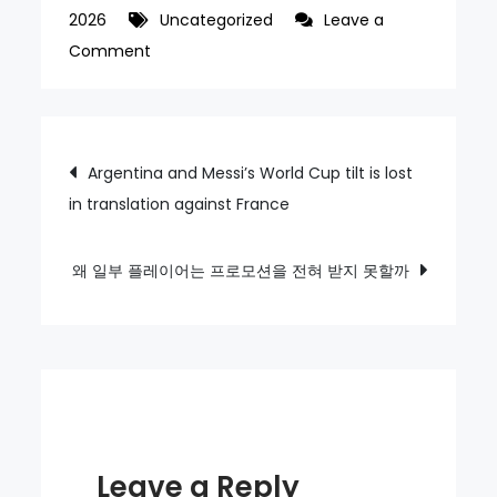
2026
Uncategorized
Leave a
on
Comment
After
a
genuinely
Post
Argentina and Messi’s World Cup tilt is lost
epic
in translation against France
navigation
World
Cup
group
왜 일부 플레이어는 프로모션을 전혀 받지 못할까
stage,
now
for
knockout
drama
Leave a Reply