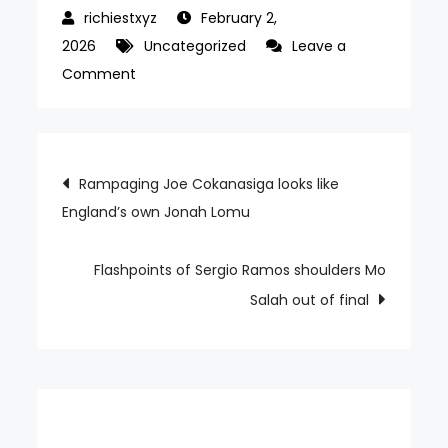
February 2,
2026
Uncategorized
Leave a
on
Comment
Aritz
Aduriz
offers
Post
Rampaging Joe Cokanasiga looks like
a
England’s own Jonah Lomu
navigation
one-
step
solution
Flashpoints of Sergio Ramos shoulders Mo
to
Salah out of final
Athletic
Bilbao’s
season
of
gloom