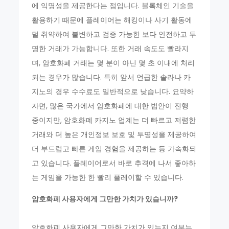
에 익명성을 제공한다는 점입니다. 블록체인 기술을
활용하기 때문에 플레이어는 해킹이나 사기 활동에
덜 취약하여 불변하고 검증 가능한 보다 안전하고 투
명한 거래가 가능합니다. 또한 거래 속도도 빨라지
며, 암호화폐 거래는 몇 분이 아닌 몇 초 이내에 처리
되는 경우가 많습니다. 특히 앞서 언급한 솔라나 카
지노의 경우 수수료도 일반적으로 낮습니다. 요약하
자면, 많은 국가에서 암호화폐에 대한 법안이 진행
중이지만, 암호화폐 카지노 업계는 더 빠르고 저렴한
거래와 더 높은 개인정보 보호 및 투명성을 제공하여
더 부드럽고 빠른 게임 경험을 제공하는 등 가속화되
고 있습니다. 플레이어로서 바로 추격에 나서 좋아하
는 게임을 가능한 한 빨리 플레이할 수 있습니다.
암호화폐 사용자에게 그만한 가치가 있습니까?
암호화폐 사용자에게 그만한 가치가 있는지 여부는