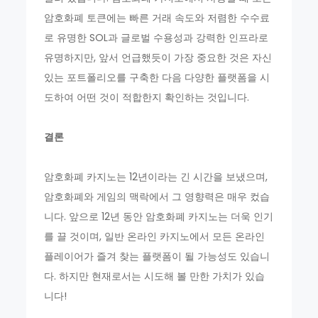
암호화폐 토큰에는 빠른 거래 속도와 저렴한 수수료
로 유명한 SOL과 글로벌 수용성과 강력한 인프라로
유명하지만, 앞서 언급했듯이 가장 중요한 것은 자신
있는 포트폴리오를 구축한 다음 다양한 플랫폼을 시
도하여 어떤 것이 적합한지 확인하는 것입니다.
결론
암호화폐 카지노는 12년이라는 긴 시간을 보냈으며,
암호화폐와 게임의 맥락에서 그 영향력은 매우 컸습
니다. 앞으로 12년 동안 암호화폐 카지노는 더욱 인기
를 끌 것이며, 일반 온라인 카지노에서 모든 온라인
플레이어가 즐겨 찾는 플랫폼이 될 가능성도 있습니
다. 하지만 현재로서는 시도해 볼 만한 가치가 있습
니다!