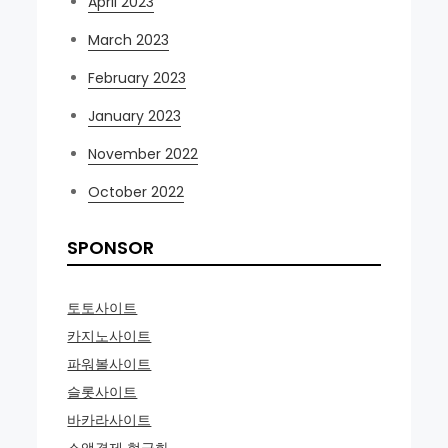
April 2023
March 2023
February 2023
January 2023
November 2022
October 2022
SPONSOR
토토사이트
카지노사이트
파워볼사이트
슬롯사이트
바카라사이트