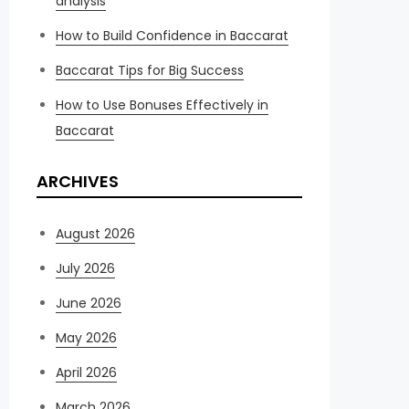
analysis
How to Build Confidence in Baccarat
Baccarat Tips for Big Success
How to Use Bonuses Effectively in
Baccarat
ARCHIVES
August 2026
July 2026
June 2026
May 2026
April 2026
March 2026