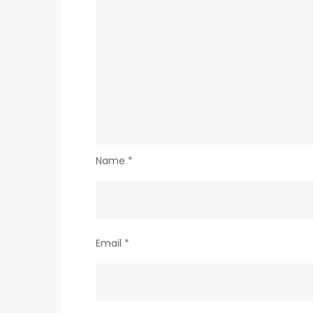
Name
*
Email
*