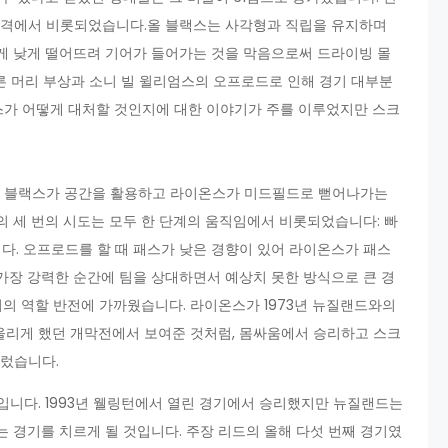
반격에서 비롯되었습니다.올 블랙스는 사각형과 직립을 유지하며
게 낮게 떨어뜨려 기어가 들어가는 것을 막음으로써 드라이빙 몰
다른 머리 부상과 소니 빌 윌리엄스의 오프로드로 인해 경기 대부분
스가 어떻게 대처할 것인지에 대한 이야기가 주를 이루었지만 스크
올 블랙스가 공간을 활용하고 라이온스가 미드필드로 뻗어나가는
 세 번의 시도는 모두 한 단계의 움직임에서 비롯되었습니다: 빠
다. 오프로드를 할 때 패스가 낮은 경향이 있어 라이온스가 패스
가장 강력한 순간에 팀을 상대하면서 예상치 못한 방식으로 큰 경
거의 역할 반전에 가까웠습니다. 라이온스가 1973년 뉴질랜드와의
리게 했던 개막전에서 보여준 것처럼, 몸싸움에서 승리하고 스크
치렀습니다.
니다. 1993년 웰링턴에서 열린 경기에서 승리했지만 뉴질랜드는
 경기를 치르게 될 것입니다. 주장 리드의 올해 다섯 번째 경기였