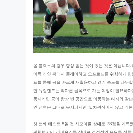
올 블랙스의 경우 항상 얻는 것이 있는 것은 아닙니다
이득 라인 뒤에서 플레이하고 오프로드를 위험하게 만
프를 통해 공을 빠르게 재활용하고 경기 속도를 좌우할
만 뉴질랜드는 막다른 골목으로 가는 여정이 필요하다는
동시키면 공이 항상 빈 공간으로 이동하는 타자와 같습
인 정책은 그대로 유지되지만, 일차원적이지 않고 기본
첫 번째 테스트 8일 전 사모아를 상대로 78점을 기록
위험했지만, 라이온스를 상대로 결정적인 우위를 점할 