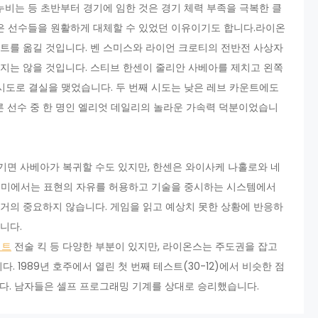
누비는 등 초반부터 경기에 임한 것은 경기 체력 부족을 극복한 클
같은 선수들을 원활하게 대체할 수 있었던 이유이기도 합니다.라이온
트를 옮길 것입니다. 벤 스미스와 라이언 크로티의 전반전 사상자
지는 않을 것입니다. 스티브 한센이 줄리안 사베아를 제치고 왼쪽
 시도로 결실을 맺었습니다. 두 번째 시도는 낮은 레브 카운트에도
른 선수 중 한 명인 엘리엇 데일리의 놀라운 가속력 덕분이었습니
기면 사베아가 복귀할 수도 있지만, 한센은 와이사케 나홀로와 네
 의미에서는 표현의 자유를 허용하고 기술을 중시하는 시스템에서
거의 중요하지 않습니다. 게임을 읽고 예상치 못한 상황에 반응하
니다.
이트
전술 킥 등 다양한 부분이 있지만, 라이온스는 주도권을 잡고
. 1989년 호주에서 열린 첫 번째 테스트(30-12)에서 비슷한 점
다. 남자들은 셀프 프로그래밍 기계를 상대로 승리했습니다.