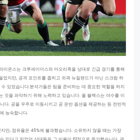
. 라이온스는 크루세이더스와 마오리족을 상대로 긴급 경기를 통해
들었지만, 공격 포인트를 좁히고 외곽 뉴질랜드가 아닌 스크럼 하
 수 있었습니다.분석가들은 팀을 준비하는 데 중요한 역할을 하지
 것을 파악하기 위해 노력하고 있습니다. 올 블랙스는 야수를 이
니다. 공을 우주로 이동시키고 공 운반 옵션을 제공하는 등 전반적
에 능숙합니다.
했지만, 점유율은 45%에 불과했습니다. 소유하지 않을 때는 가장
수 있다고 믿었던 상대들은 그 비율이 61점으로 증가했습니다. 관