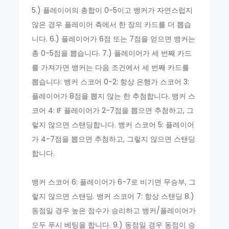
5.) 플레이어의 총합이 0-5이고 뱅커가 자연스럽지
않은 경우 플레이어 측에서 한 장의 카드를 더 뽑습
니다. 6.) 플레이어가 6점 또는 7점을 얻으면 뱅커는
총 0-5점을 뽑습니다. 7.) 플레이어가 세 번째 카드
를 가져가면 뱅커는 다음 조건에서 세 번째 카드를
뽑습니다: 뱅커 스코어 0-2: 항상 은행가 스코어 3:
플레이어가 8점을 뽑지 않는 한 추첨합니다. 뱅커 스
코어 4: IF 플레이어가 2-7점을 뽑으면 추첨하고, 그
렇지 않으면 스탠딩합니다. 뱅커 스코어 5: 플레이어
가 4-7점을 뽑으면 추첨하고, 그렇지 않으면 스탠딩
합니다.
뱅커 스코어 6: 플레이어가 6-7로 비기면 무승부, 그
렇지 않으면 스탠딩. 뱅커 스코어 7: 항상 스탠딩 8.)
동점일 경우 높은 점수가 승리하고 뱅커/플레이어가
모두 푸시 베팅을 합니다. 9.) 동점일 경우 동점이 승