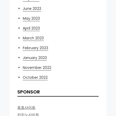
June 2023
May 2023
April 2023
March 2023
February 2023
January 2023
November 2022
October 2022
SPONSOR
토토사이트
카지노사이트