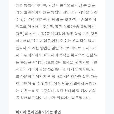
일한 방법이 아니며, 사실 이론적으로 이길 수 있는
가장 효과적이지 않은 방법일 것입니다. 게임을 이길
수 있는 가장 효과적인 방법 중 몇 가지는 손실 리베
이트를 이용하는 것이며, 엣지 정렬(종종 합법적인
경우)과 카드 마킹(종 불법적인 경우 항상 그런 것은
아니더라도)도 게임을 이길 수 있는 효과적인 방법
입니다. 이러한 방법은 일반적으로 라이브 카지노에
서 이루어지며 이 페이지의 목적은 아니므로 관심 있
는 분들은 자세한 정보를 찾아보세요. 원하시면 다른
시간에 기꺼이 글을 쓰겠습니다. 다시 말하지만, 카
드 카운팅은 게임의 덱 하나로 시작한다면 실행 가능
한 수단이 될 수 있지만, 여러 덱을 신발에서 처리하
는 이유는 바로 그것입니다. 단 하나의 덱 전자 게임
을 찾더라도 덱이 매 순간 뒤섞이기 때문입니다.
바카라 온라인을 이기는 방법