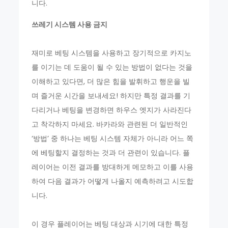
니다.
쓰레기 시스템 사용 금지
재미로 베팅 시스템을 사용하고 장기적으로 카지노
를 이기는 데 도움이 될 수 있는 방법이 없다는 것을
이해하고 있다면, 더 많은 힘을 발휘하고 행운을 빌
며 즐거운 시간을 보내세요! 하지만 특정 결과를 기
다리거나 베팅을 변경하면 하우스 엣지가 사라진다
고 착각하지 마세요. 바카라와 관련된 더 일반적인
‘방법’ 중 하나는 베팅 시스템 자체가 아니라 어느 쪽
에 베팅할지 결정하는 것과 더 관련이 있습니다. 플
레이어는 이전 결과를 방대하게 메모하고 이를 사용
하여 다음 결과가 어떻게 나올지 예측하려고 시도합
니다.
이 경우 플레이어는 베팅 대상과 시기에 대한 특정