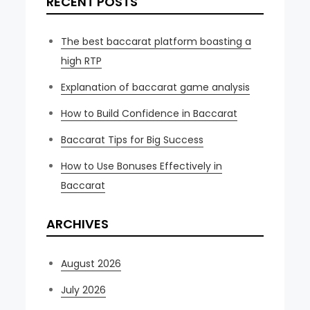
RECENT POSTS
The best baccarat platform boasting a
high RTP
Explanation of baccarat game analysis
How to Build Confidence in Baccarat
Baccarat Tips for Big Success
How to Use Bonuses Effectively in
Baccarat
ARCHIVES
August 2026
July 2026