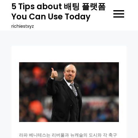
Skip
5 Tips about 배팅 플랫폼
to
You Can Use Today
content
richiestxyz
라파 베니테스는 리버풀과 뉴캐슬의 도시와 각 축구