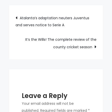
Benítez:
‘Create
Post
Atalanta’s adaptation neuters Juventus
a
and serves notice to Serie A
navigation
good
atmosphere
and
It’s the Wills! The complete review of the
you
county cricket season
can
win
trophies’
Leave a Reply
Your email address will not be
published.
Required fields are marked
*