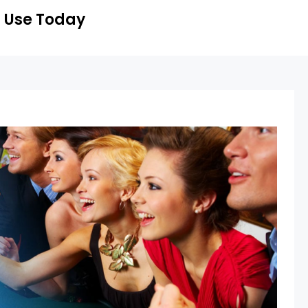
 Use Today