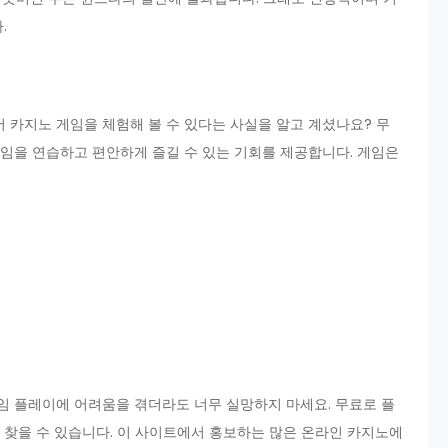
.
카지노 게임을 체험해 볼 수 있다는 사실을 알고 계셨나요? 무
임을 연습하고 편안하게 즐길 수 있는 기회를 제공합니다. 게임은
임 플레이에 어려움을 겪더라도 너무 실망하지 마세요. 무료로 플
 찾을 수 있습니다. 이 사이트에서 홍보하는 많은 온라인 카지노에