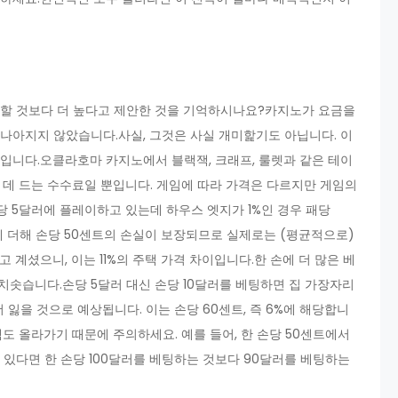
 할 것보다 더 높다고 제안한 것을 기억하시나요?카지노가 요금을
나아지지 않았습니다.사실, 그것은 사실 개미핥기도 아닙니다. 이
입니다.오클라호마 카지노에서 블랙잭, 크래프, 룰렛과 같은 테이
 데 드는 수수료일 뿐입니다. 게임에 따라 가격은 다르지만 게임의
 5달러에 플레이하고 있는데 하우스 엣지가 1%인 경우 패당
에 더해 손당 50센트의 손실이 보장되므로 실제로는 (평균적으로)
고 계셨으니, 이는 11%의 주택 가격 차이입니다.한 손에 더 많은 베
 치솟습니다.손당 5달러 대신 손당 10달러를 베팅하면 집 가장자리
더 잃을 것으로 예상됩니다. 이는 손당 60센트, 즉 6%에 해당합니
도 올라가기 때문에 주의하세요. 예를 들어, 한 손당 50센트에서
 있다면 한 손당 100달러를 베팅하는 것보다 90달러를 베팅하는