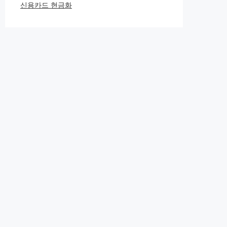
신용카드 현금화