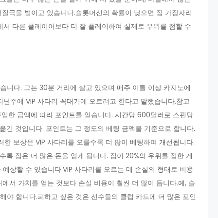
 인질극을 벌이고 있습니다.슬롯머신의 확률이 낮으면 집 가장자리
블에서 다른 플레이어보다 더 잘 플레이하여 실제로 우위를 점할 수
니다. 그는 30분 거리에 살고 있으며 매주 이틀 이상 카지노에
지난주에 VIP 사다리 꼭대기에 오르려고 한다고 말했습니다.참고
투입한 금액에 따라 포인트를 얻습니다. 시간당 600달러로 스핀당
옮긴 것입니다. 포인트는 그 정도의 베팅 금액을 기준으로 합니다.
한 보상은 VIP 사다리를 오를수록 더 많이 베팅하여 개선됩니다.
록 집은 더 많은 돈을 얻게 됩니다. 집이 20%의 우위를 점한 게
 예상할 수 있습니다.VIP 사다리를 오르는 데 손실의 형태로 비용
에서 가치를 얻는 것보다 손실 비용이 훨씬 더 많이 듭니다.예, 슬
해야 합니다.피하고 싶은 것은 선수들의 클럽 카드에 더 많은 포인