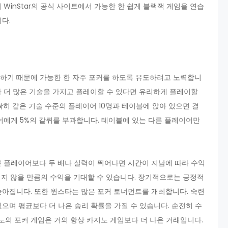
WinStar의 공식 사이트에서 가능한 한 쉽게 블랙잭 게임을 연습
다.
각하기 때문에 가능한 한 자주 포커를 하도록 유도하려고 노력합니
다 더 많은 기술을 가지고 플레이할 수 있다면 유리하게 플레이할
확히 같은 기술 수준의 플레이어 10명과 테이블에 앉아 있으면 결
이어에게 5%의 갈퀴를 부과합니다. 테이블에 있는 다른 플레이어만
른 플레이어보다 두 배나 실력이 뛰어나면 시간이 지남에 따라 수익
 입지 않을 만큼의 수익을 기대할 수 있습니다. 장기적으로는 긍정적
높아집니다. 또한 윈스타는 많은 포커 토너먼트를 개최합니다. 숙련
으며 평균보다 더 나은 승리 확률을 가질 수 있습니다. 순전히 수
의 포커 게임은 거의 항상 카지노 게임보다 더 나은 거래입니다.