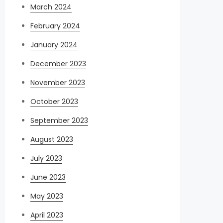
March 2024
February 2024
January 2024
December 2023
November 2023
October 2023
September 2023
August 2023
July 2023
June 2023
May 2023
April 2023