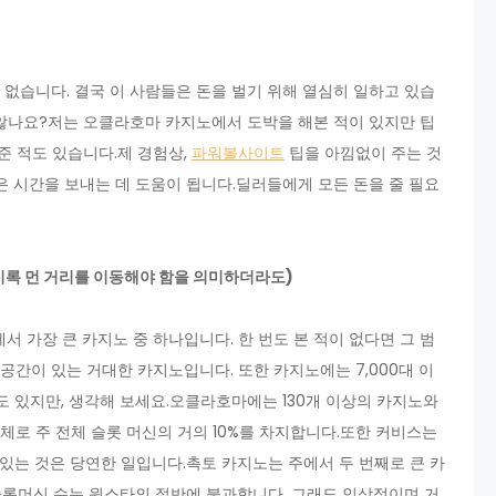
 없습니다. 결국 이 사람들은 돈을 벌기 위해 열심히 일하고 있습
 않나요?저는 오클라호마 카지노에서 도박을 해본 적이 있지만 팁
준 적도 있습니다.제 경험상,
파워볼사이트
팁을 아낌없이 주는 것
은 시간을 보내는 데 도움이 됩니다.딜러들에게 모든 돈을 줄 필요
비록 먼 거리를 이동해야 함을 의미하더라도)
 가장 큰 카지노 중 하나입니다. 한 번도 본 적이 없다면 그 범
 공간이 있는 거대한 카지노입니다. 또한 카지노에는 7,000대 이
 있지만, 생각해 보세요.오클라호마에는 130개 이상의 카지노와
자체로 주 전체 슬롯 머신의 거의 10%를 차지합니다.또한 커비스는
있는 것은 당연한 일입니다.촉토 카지노는 주에서 두 번째로 큰 카
슬롯머신 수는 윈스타의 절반에 불과합니다. 그래도 인상적이며 거