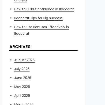
analysis
How to Build Confidence in Baccarat
Baccarat Tips for Big Success
How to Use Bonuses Effectively in
Baccarat
ARCHIVES
August 2026
July 2026
June 2026
May 2026
April 2026
March 2026