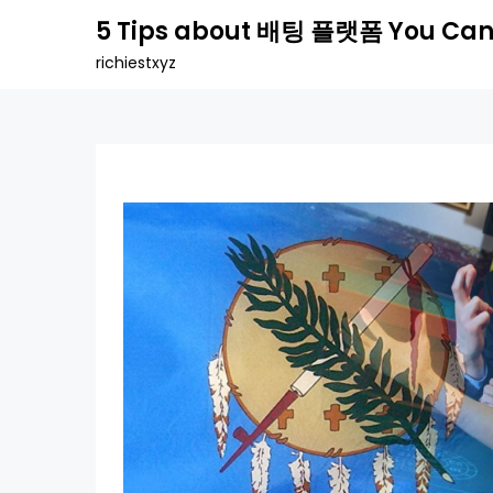
Skip
5 Tips about 배팅 플랫폼 You Can
to
richiestxyz
content