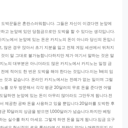
의 도박꾼들은 혼란스러워합니다. 그들은 자신이 이겼다면 눈앞에
분하고 눈앞에 있던 당첨금으로만 도박을 할 수 있다는 생각입니다.
 카지노에서 눈앞에 있는 돈은 카지노의 돈이 아니라 당신의 돈입니
로, 많은 경우 앉아서 초기 지분을 잃고 전체 게임 세션에서 뒤처지
는 것이 말 그대로 불가능합니다하지만 제가 여기서 말하는 것은 말
카지노의 대부분은 아니더라도 많은 카지노에서 카지노는 일정 금
전에 적어도 한 번은 도박을 해야 한다는 것입니다.이는 1배의 임
는 것과 같습니다. 온라인 카지노에서는 전례가 없는 일이며 그럴
노를 모두 방문해서 각각 평균 20달러의 무료 돈을 준다면 어떨
에 도달하면 눈앞에 있는 돈이 아무리 많더라도 그만두게 됩니다.전
서 제공한 공짜 돈을 사용하고 있을 뿐입니다.20달러를 도박한 후
균 10달러의 상금을 받으면 1,000달러가 넘습니다.하지만 베팅
는 실수를 하지 마세요. 그렇게 하면 돈을 잃게 됩니다.임금 요구
행하세요.헌신적인 로우 롤러라면 이 전략이 얼마나 매력적인지 이