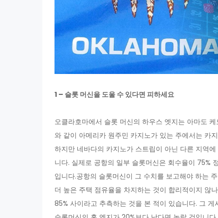
1 – 슬롯 머신을 도울 수 있다면 피하세요
오클라호마에서 슬롯 머신의 하우스 엣지는 아마도 케
와 같이 아메리카 원주민 카지노가 있는 주에서는 카지
하지만 네바다의 카지노가 스트립이 아닌 다른 지역에 
니다. 실제로 공항의 일부 슬롯머신은 회수율이 75% 정
입니다.공항의 슬롯머신이 그 수치를 보고해야 하는 주
더 높은 주택 점유율을 차지하는 것이 합리적이지 않나
85% 사이라고 추측하는 것을 본 적이 있습니다. 그
슬롯머신의 홈 엣지가 20%보다 낮다면 놀랄 것입니다.