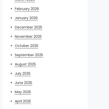
February 2026
January 2026
December 2025
November 2025
October 2025
September 2025
August 2025
July 2025
June 2025
May 2025
April 2025