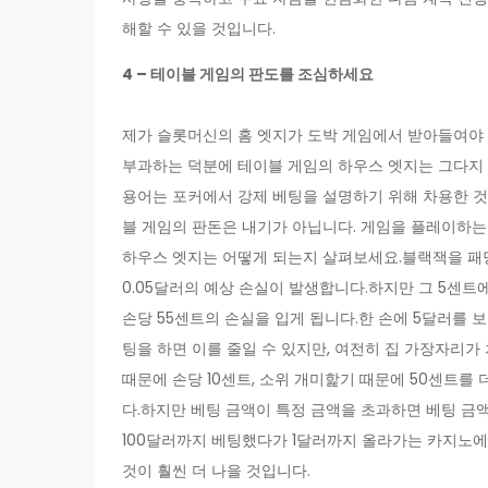
해할 수 있을 것입니다.
4 – 테이블 게임의 판도를 조심하세요
제가 슬롯머신의 홈 엣지가 도박 게임에서 받아들여야
부과하는 덕분에 테이블 게임의 하우스 엣지는 그다지 
용어는 포커에서 강제 베팅을 설명하기 위해 차용한 것
블 게임의 판돈은 내기가 아닙니다. 게임을 플레이하는
하우스 엣지는 어떻게 되는지 살펴보세요.블랙잭을 패당
0.05달러의 예상 손실이 발생합니다.하지만 그 5센트
손당 55센트의 손실을 입게 됩니다.한 손에 5달러를 보
팅을 하면 이를 줄일 수 있지만, 여전히 집 가장자리가
때문에 손당 10센트, 소위 개미핥기 때문에 50센트를 
다.하지만 베팅 금액이 특정 금액을 초과하면 베팅 금액
100달러까지 베팅했다가 1달러까지 올라가는 카지노에
것이 훨씬 더 나을 것입니다.