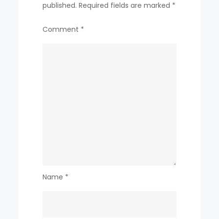
published.
Required fields are marked
*
Comment
*
Name
*