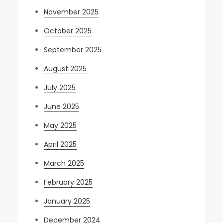
November 2025
October 2025
September 2025
August 2025
July 2025
June 2025
May 2025
April 2025
March 2025
February 2025
January 2025
December 2024