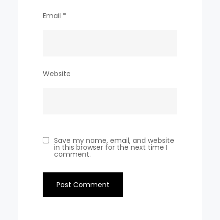
Email
*
Website
Save my name, email, and website
in this browser for the next time I
comment.