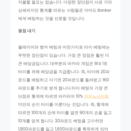
지불할 필요는 없습니다. 다양한 장단점이 서로 거의
상쇄되지만 통계를 따르는 사람들은 아마도 Banker
에게 베팅하는 것을 선호할 것입니다.
동점 내기
플레이어와 뱅커 베팅과 마찬가지로 타이 베팅에는
뚜렷한 장단점이 있습니다. 가장 큰 장점은 훨씬 더
큰 배당금입니다. 대부분의 바카라 게임은 8대 1로
타이를 위해 배당금을 지급합니다. 즉, 타이에 20파
운드를 베팅하고 이기면 20파운드를 돌려받고 160
파운드를 추가로 받게 됩니다.타이 베팅의 가장 큰
단점은 통계에 따르면 바카라의 10%
카지노사이트
미만의 손이 타이를 이룬다는 것입니다. 즉, 통계에
따르면 100개의 손에 타이를 걸면 90개의 손을 잃고
10개를 얻게 됩니다. 20파운드 베팅을 고수하면
1,800파운드를 잃고 1,600파운드를 획득하게 되어