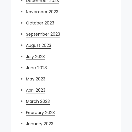
December 2023
November 2023
October 2023
September 2023
August 2023
July 2023
June 2023
May 2023
April 2023
March 2023
February 2023
January 2023