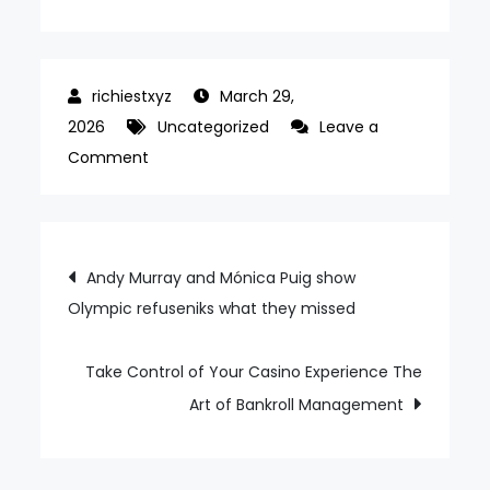
March 29,
2026
Uncategorized
Leave a
on
Comment
Blame
it
on
Post
Andy Murray and Mónica Puig show
the
Olympic refuseniks what they missed
navigation
IOC
its
profiteering
Take Control of Your Casino Experience The
Olympics
Art of Bankroll Management
has
never