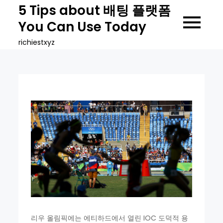
Skip
5 Tips about 배팅 플랫폼
to
You Can Use Today
content
richiestxyz
리우 올림픽에는 에티하드에서 열린 IOC 도덕적 용