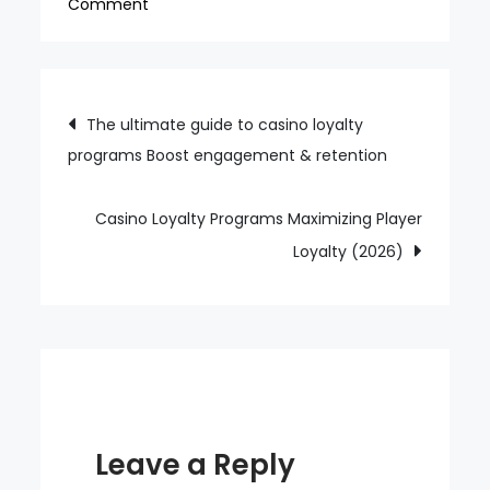
on
Comment
Bonus
points
signal
Post
The ultimate guide to casino loyalty
change
programs Boost engagement & retention
navigation
but
England’s
clarity
Casino Loyalty Programs Maximizing Player
shines
Loyalty (2026)
through
under
Eddie
Jones
Leave a Reply