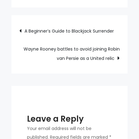
North-
east
going
Post
A Beginner’s Guide to Blackjack Surrender
south?
navigation
Sunderland
and
Wayne Rooney battles to avoid joining Robin
Middlesbrough
van Persie as a United relic
in
Premier
League
peril
Leave a Reply
Your email address will not be
published.
Required fields are marked
*