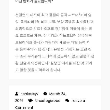
어떤 변화가 필요합니까?
선덜랜드 디포의 최고 품질의 공격 파트너/커버 영
입. 음빌라의 1월 복귀 보장. 부상 공백을 최소화하고
최종적으로 키르히호프를 경기장에 머물게 하는 의
료 프로토콜 개편. 수비 강화. 미들즈브러 은유적 핸
드브레이크 출시와 카랑카의 새로운 타협 능력. 더
큰 능력주의와 팀 선택의 유연성. 카랑카는 오랜 친
구 조제 무리뉴의 노래책에 접근하지 않고 일종의 전
환 전술에 의존하면서 “실종은 패자를 위한 것”이라
고 말한 것을 기억해야 합니다.
March 24,
2026
Uncategorized
Leave a
on
Comment