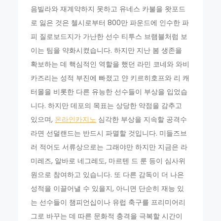
음빌라와 재계약하지 못하고 유네스 카불을 왓포드
로 잃은 것은 첼시로부터 800만 파운드에 인수한 파
피 질로보드지가 가난한 선수 티투스 브램블처럼 보
이는 팀을 약화시켰습니다. 하지만 지난 봄 생존을
확보하는 데 핵심적인 역할을 했던 라민 코네와 와비
카즈리는 성적 부진에 빠졌고 얀 키르히호프와 리 캐
터몰을 비롯한 다른 유능한 선수들이 부상을 입었습
니다. 하지만 데포의 목표는 상당한 약점을 감추고
있으며,
온라인카지노
심각한 부상을 지속할 공격수
라면 선덜랜드는 반드시 파멸할 것입니다. 미들즈브
러 적어도 서류상으로는 그래야만 하지만 지금은 라
미레즈, 알바로 네그레도, 마르텐 드 룬 등이 심사위
원으로 참여하고 있습니다. 또 다른 감독이 더 나은
성적을 이끌어낼 수 있을지, 아니면 단순히 재능 있
는 선수들이 챔피언십이나 유럽 축구를 프리미어리
그로 바꾸는 데 따른 문화적 충격을 극복할 시간이