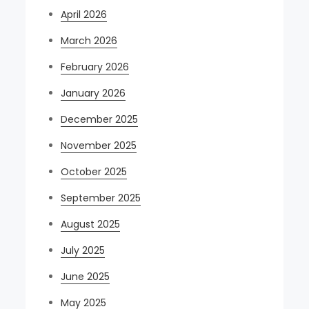
April 2026
March 2026
February 2026
January 2026
December 2025
November 2025
October 2025
September 2025
August 2025
July 2025
June 2025
May 2025