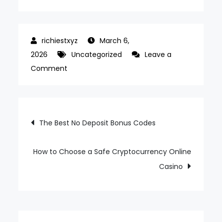
March 6,
2026
Uncategorized
Leave a
on
Comment
Poker
Stars
Launches
Post
The Best No Deposit Bonus Codes
‘12
navigation
Burning
Baseballs’
How to Choose a Safe Cryptocurrency Online
as
Casino
2026
Slot
list
Debut