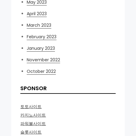
May 2023
April 2023
March 2023
February 2023
January 2023
November 2022
October 2022
SPONSOR
토토사이트
카지노사이트
파워볼사이트
슬롯사이트