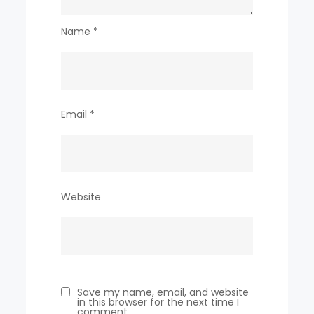
Name
*
Email
*
Website
Save my name, email, and website
in this browser for the next time I
comment.