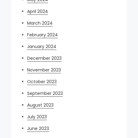
April 2024
March 2024
February 2024
January 2024
December 2023
November 2023
October 2023
September 2023
August 2023
July 2023
June 2023