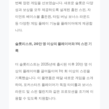
번째 장편 게임을 선보였습니다. 새로운 슬롯은 다양
성과 보상을 모두 제공하도록 설계된 홈런 스핀, 자
이언트 베이스볼 홀든윈, 타임 버닝 보너스 라운드
등 다양한 게임 플레이 기능을 플레이어에게 제공합
니다.
슬롯리스트, 20만 명 이상의 플레이어와 1억 스핀 기
록
더 슬롯리스트는 2025년에 출시된 이후 20만 명 이
상의 플레이어를 끌어들이며 1억 회 이상의 스핀을
기록했습니다. 이 플랫폼은 매달 새로운 게임을 소개
하며, 포커스타즈 플레이어가 독점 타이틀과 보너스
라운드 및 스핀 챌린지와 같은 프로모션을 조기에 이
용할 수 있도록 지원합니다.