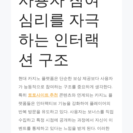
심리를 자극
하는 인터랙
션 구조
현대 카지노 플랫폼은 단순한 보상 제공보다 사용자
가 능동적으로 참여하는 구조를 중요하게 생각한다.
특히
토토사이트 추천
콘텐츠와 연계되는 카지노 플
랫폼들은 인터랙티브 기능을 강화하여 플레이어의
반복 방문을 유도하고 있다. 사용자는 보너스를 직접
수집하고 특정 시점에 공개하는 과정에서 자신이 이
벤트를 통제하고 있다는 느낌을 받게 된다. 이러한