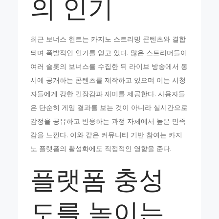
의 인기
최근 보너스 헌트는 카지노 스트리밍 콘텐츠와 결합
되며 폭발적인 인기를 얻고 있다. 많은 스트리머들이
여러 슬롯의 보너스를 수집한 뒤 라이브 방송에서 동
시에 공개하는 콘텐츠를 제작하고 있으며 이는 시청
자들에게 강한 긴장감과 재미를 제공한다. 사용자들
은 단순히 게임 결과를 보는 것이 아니라 실시간으로
감정을 공유하고 반응하는 과정 자체에서 높은 만족
감을 느낀다. 이와 같은 커뮤니티 기반 참여는 카지
노 플랫폼의 활성화에도 직접적인 영향을 준다.
플랫폼 충성
도를 높이는