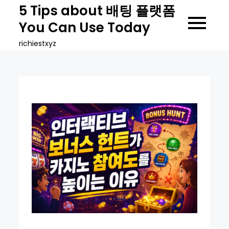
Skip
5 Tips about 배팅 플랫폼
to
You Can Use Today
content
richiestxyz