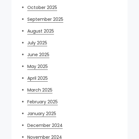
October 2025
September 2025
August 2025
July 2025
June 2025
May 2025
April 2025
March 2025
February 2025
January 2025
December 2024
November 2024