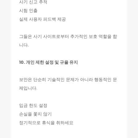
사기 신고 추적
시험 인출
실제 사용자 피드백 제공
그들은 사기 사이트로부터 추가적인 보호 역할을 합
니다.
10. 개인 제한 설정 및 규율 유지
보안은 단순히 기술적인 문제가 아니라 행동적인 문
제입니다.
입금 한도 설정
손실을 쫓지 않기
정기적으로 휴식을 취하세요