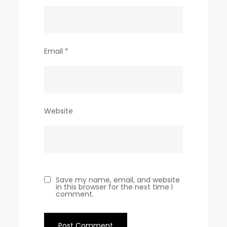
Email
*
Website
Save my name, email, and website
in this browser for the next time I
comment.