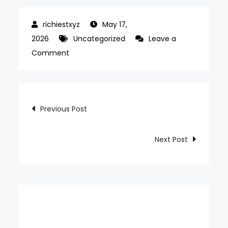
May 17,
2026
Uncategorized
Leave a
on
Comment
Post
Previous Post
navigation
Next Post