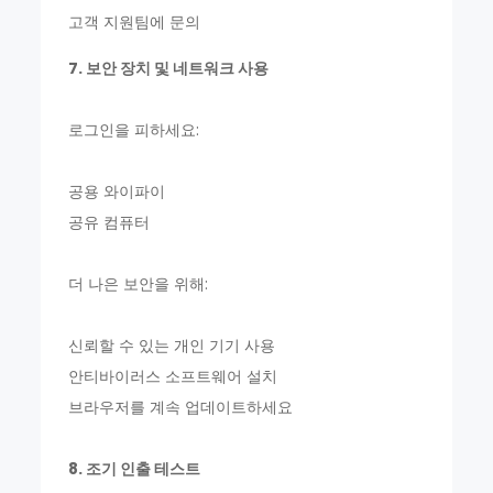
고객 지원팀에 문의
7. 보안 장치 및 네트워크 사용
로그인을 피하세요:
공용 와이파이
공유 컴퓨터
더 나은 보안을 위해:
신뢰할 수 있는 개인 기기 사용
안티바이러스 소프트웨어 설치
브라우저를 계속 업데이트하세요
8. 조기 인출 테스트