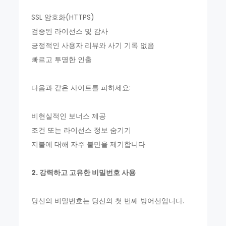
SSL 암호화(HTTPS)
검증된 라이선스 및 감사
긍정적인 사용자 리뷰와 사기 기록 없음
빠르고 투명한 인출
다음과 같은 사이트를 피하세요:
비현실적인 보너스 제공
조건 또는 라이선스 정보 숨기기
지불에 대해 자주 불만을 제기합니다
2. 강력하고 고유한 비밀번호 사용
당신의 비밀번호는 당신의 첫 번째 방어선입니다.