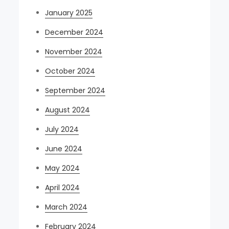
January 2025
December 2024
November 2024
October 2024
September 2024
August 2024
July 2024
June 2024
May 2024
April 2024
March 2024
February 2024