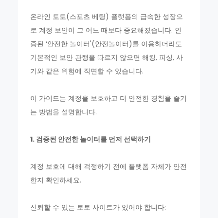
온라인 토토(스포츠 베팅) 플랫폼의 급속한 성장으
로 계정 보안이 그 어느 때보다 중요해졌습니다. 인
증된 ‘안전한 놀이터'(안전놀이터)를 이용하더라도
기본적인 보안 관행을 따르지 않으면 해킹, 피싱, 사
기와 같은 위험에 직면할 수 있습니다.
이 가이드는 계정을 보호하고 더 안전한 경험을 즐기
는 방법을 설명합니다.
1. 검증된 안전한 놀이터를 먼저 선택하기
계정 보호에 대해 걱정하기 전에 플랫폼 자체가 안전
한지 확인하세요.
신뢰할 수 있는 토토 사이트가 있어야 합니다: