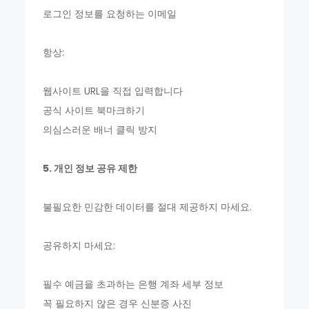
로그인 정보를 요청하는 이메일
항상:
웹사이트 URL을 직접 입력합니다
공식 사이트 북마크하기
의심스러운 배너 클릭 방지
5. 개인 정보 공유 제한
불필요한 민감한 데이터를 절대 제공하지 마세요.
공유하지 마세요:
필수 예금을 초과하는 은행 계좌 세부 정보
꼭 필요하지 않은 경우 신분증 사진