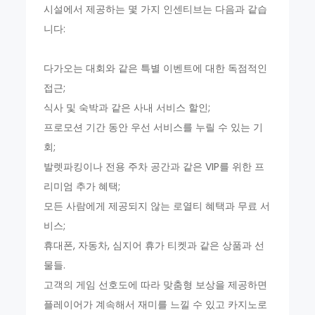
시설에서 제공하는 몇 가지 인센티브는 다음과 같습
니다:
다가오는 대회와 같은 특별 이벤트에 대한 독점적인
접근;
식사 및 숙박과 같은 사내 서비스 할인;
프로모션 기간 동안 우선 서비스를 누릴 수 있는 기
회;
발렛파킹이나 전용 주차 공간과 같은 VIP를 위한 프
리미엄 추가 혜택;
모든 사람에게 제공되지 않는 로열티 혜택과 무료 서
비스;
휴대폰, 자동차, 심지어 휴가 티켓과 같은 상품과 선
물들.
고객의 게임 선호도에 따라 맞춤형 보상을 제공하면
플레이어가 계속해서 재미를 느낄 수 있고 카지노로