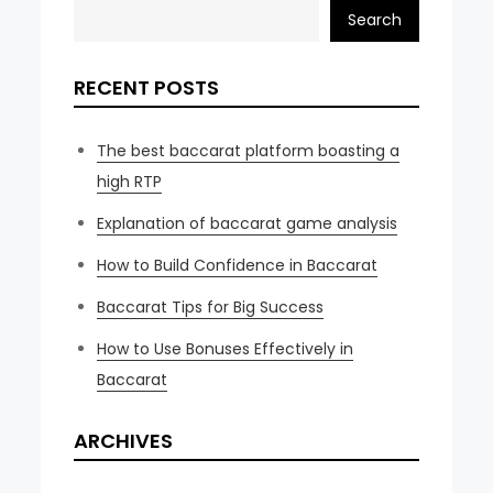
Search
RECENT POSTS
The best baccarat platform boasting a
high RTP
Explanation of baccarat game analysis
How to Build Confidence in Baccarat
Baccarat Tips for Big Success
How to Use Bonuses Effectively in
Baccarat
ARCHIVES