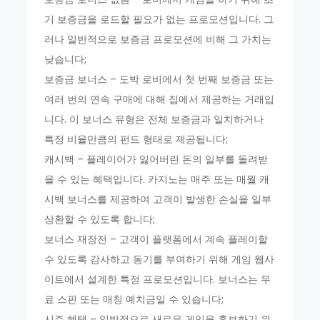
기 보증금을 로드할 필요가 없는 프로모션입니다. 그
러나 일반적으로 보증금 프로모션에 비해 그 가치는
낮습니다;
보증금 보너스 – 도박 로비에서 첫 번째 보증금 또는
여러 번의 연속 구매에 대해 집에서 제공하는 거래입
니다. 이 보너스 유형은 전체 보증금과 일치하거나
특정 비율만큼의 펀드 형태로 제공됩니다;
캐시백 – 플레이어가 잃어버린 돈의 일부를 돌려받
을 수 있는 혜택입니다. 카지노는 매주 또는 매월 캐
시백 보너스를 제공하여 고객이 발생한 손실을 일부
상환할 수 있도록 합니다;
보너스 재장전 – 고객이 플랫폼에서 계속 플레이할
수 있도록 감사하고 동기를 부여하기 위해 게임 웹사
이트에서 설계한 특정 프로모션입니다. 보너스는 무
료 스핀 또는 매칭 예치금일 수 있습니다;
시즌 혜택 – 일반적으로 새로운 게임을 홍보하기 위