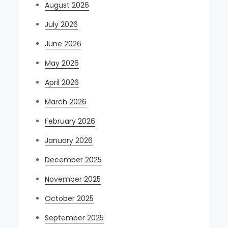
August 2026
July 2026
June 2026
May 2026
April 2026
March 2026
February 2026
January 2026
December 2025
November 2025
October 2025
September 2025