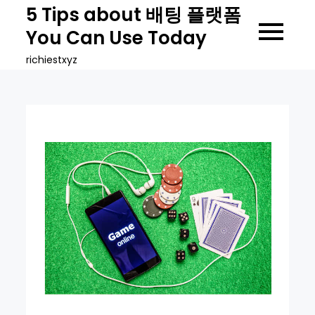
Skip
5 Tips about 배팅 플랫폼
to
You Can Use Today
content
richiestxyz