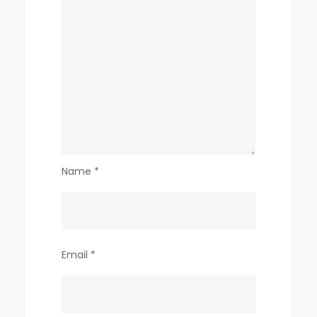
Name
*
Email
*