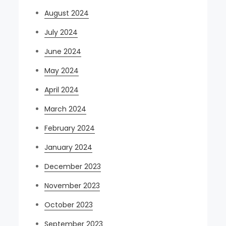
August 2024
July 2024
June 2024
May 2024
April 2024
March 2024
February 2024
January 2024
December 2023
November 2023
October 2023
September 2023