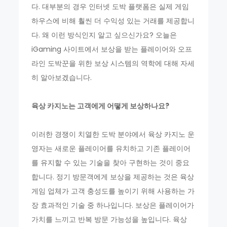
다. 대부분의 경우 인터넷 도박 플랫폼은 실제 게임
하우스에 비해 훨씬 더 수익성 있는 거래를 제공합니
다. 왜 이런 방식인지 알고 싶으신가요? 오늘은
iGaming 사이트에서 보상을 받는 플레이어와 오프
라인 도박꾼을 위한 보상 시스템의 역학에 대해 자세
히 알아보겠습니다.
육상 카지노는 고객에게 어떻게 보상하나요?
이러한 경쟁이 치열한 도박 분야에서 육상 카지노 운
영자는 새로운 플레이어를 유치하고 기존 플레이어
를 유지할 수 있는 기술을 찾아 구현하는 것이 중요
합니다. 정기 방문객에게 보상을 제공하는 것은 육상
게임 업체가 고객 충성도를 높이기 위해 사용하는 가
장 효과적인 기술 중 하나입니다. 보상은 플레이어가
가치를 느끼고 반복 방문 가능성을 높입니다. 육상