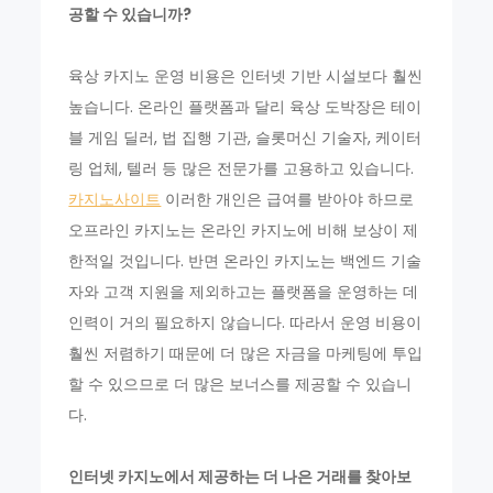
공할 수 있습니까?
육상 카지노 운영 비용은 인터넷 기반 시설보다 훨씬
높습니다. 온라인 플랫폼과 달리 육상 도박장은 테이
블 게임 딜러, 법 집행 기관, 슬롯머신 기술자, 케이터
링 업체, 텔러 등 많은 전문가를 고용하고 있습니다.
카지노사이트
이러한 개인은 급여를 받아야 하므로
오프라인 카지노는 온라인 카지노에 비해 보상이 제
한적일 것입니다. 반면 온라인 카지노는 백엔드 기술
자와 고객 지원을 제외하고는 플랫폼을 운영하는 데
인력이 거의 필요하지 않습니다. 따라서 운영 비용이
훨씬 저렴하기 때문에 더 많은 자금을 마케팅에 투입
할 수 있으므로 더 많은 보너스를 제공할 수 있습니
다.
인터넷 카지노에서 제공하는 더 나은 거래를 찾아보