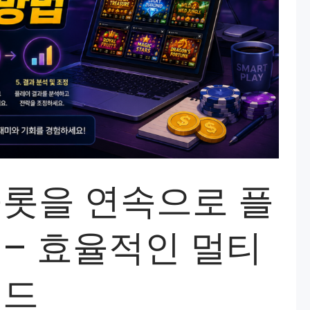
슬롯을 연속으로 플
 – 효율적인 멀티
이드