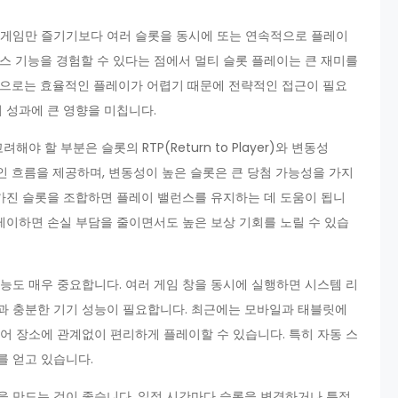
 게임만 즐기기보다 여러 슬롯을 동시에 또는 연속적으로 플레이
스 기능을 경험할 수 있다는 점에서 멀티 슬롯 플레이는 큰 재미를
만으로는 효율적인 플레이가 어렵기 때문에 전략적인 접근이 필요
 성과에 큰 영향을 미칩니다.
 할 부분은 슬롯의 RTP(Return to Player)와 변동성
 안정적인 흐름을 제공하며, 변동성이 높은 슬롯은 큰 당첨 가능성을 가지
 가진 슬롯을 조합하면 플레이 밸런스를 유지하는 데 도움이 됩니
플레이하면 손실 부담을 줄이면서도 높은 보상 기회를 노릴 수 있습
능도 매우 중요합니다. 여러 게임 창을 동시에 실행하면 시스템 리
과 충분한 기기 성능이 필요합니다. 최근에는 모바일과 태블릿에
어 장소에 관계없이 편리하게 플레이할 수 있습니다. 특히 자동 스
를 얻고 있습니다.
을 만드는 것이 좋습니다. 일정 시간마다 슬롯을 변경하거나 특정