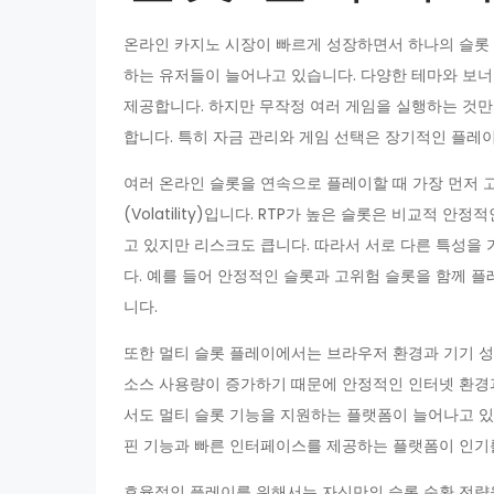
온라인 카지노 시장이 빠르게 성장하면서 하나의 슬롯
하는 유저들이 늘어나고 있습니다. 다양한 테마와 보너
제공합니다. 하지만 무작정 여러 게임을 실행하는 것
합니다. 특히 자금 관리와 게임 선택은 장기적인 플레이
여러 온라인 슬롯을 연속으로 플레이할 때 가장 먼저 고려해야
(Volatility)입니다. RTP가 높은 슬롯은 비교적
고 있지만 리스크도 큽니다. 따라서 서로 다른 특성을
다. 예를 들어 안정적인 슬롯과 고위험 슬롯을 함께 
니다.
또한 멀티 슬롯 플레이에서는 브라우저 환경과 기기 성
소스 사용량이 증가하기 때문에 안정적인 인터넷 환경
서도 멀티 슬롯 기능을 지원하는 플랫폼이 늘어나고 있
핀 기능과 빠른 인터페이스를 제공하는 플랫폼이 인기
효율적인 플레이를 위해서는 자신만의 슬롯 순환 전략