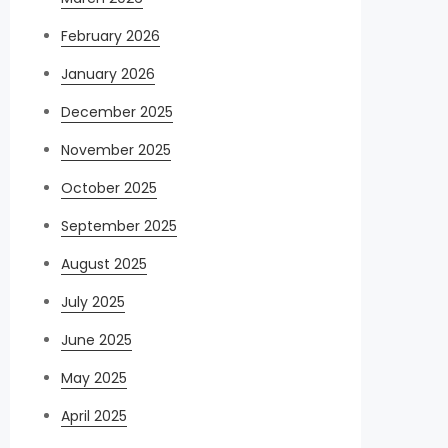
February 2026
January 2026
December 2025
November 2025
October 2025
September 2025
August 2025
July 2025
June 2025
May 2025
April 2025