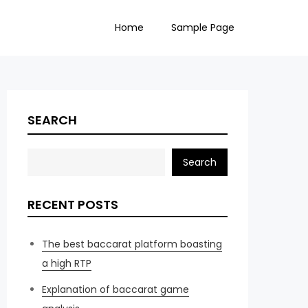
Home
Sample Page
SEARCH
Search
RECENT POSTS
The best baccarat platform boasting
a high RTP
Explanation of baccarat game