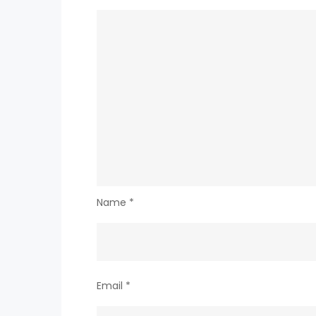
Name
*
Email
*