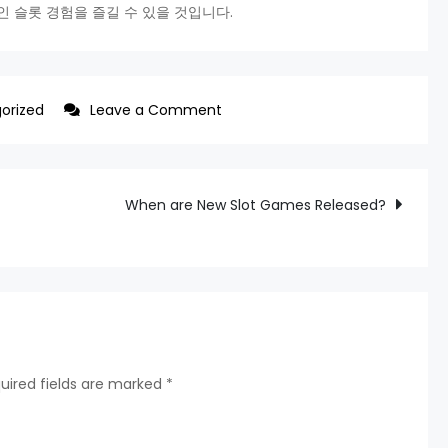
 슬롯 경험을 즐길 수 있을 것입니다.
on
orized
Leave a Comment
How
to
Play
When are New Slot Games Released?
Multiple
Online
Slots
Consecutively
uired fields are marked
*