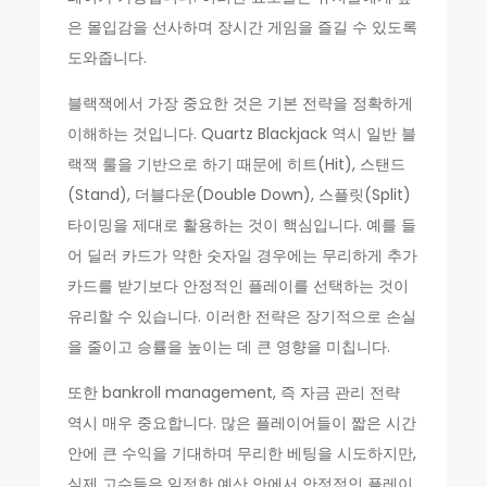
은 몰입감을 선사하며 장시간 게임을 즐길 수 있도록
도와줍니다.
블랙잭에서 가장 중요한 것은 기본 전략을 정확하게
이해하는 것입니다. Quartz Blackjack 역시 일반 블
랙잭 룰을 기반으로 하기 때문에 히트(Hit), 스탠드
(Stand), 더블다운(Double Down), 스플릿(Split)
타이밍을 제대로 활용하는 것이 핵심입니다. 예를 들
어 딜러 카드가 약한 숫자일 경우에는 무리하게 추가
카드를 받기보다 안정적인 플레이를 선택하는 것이
유리할 수 있습니다. 이러한 전략은 장기적으로 손실
을 줄이고 승률을 높이는 데 큰 영향을 미칩니다.
또한 bankroll management, 즉 자금 관리 전략
역시 매우 중요합니다. 많은 플레이어들이 짧은 시간
안에 큰 수익을 기대하며 무리한 베팅을 시도하지만,
실제 고수들은 일정한 예산 안에서 안정적인 플레이