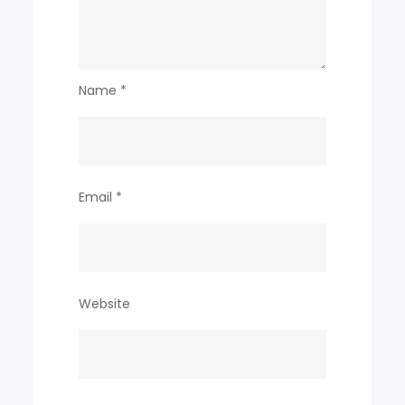
Name
*
Email
*
Website