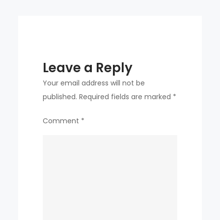
Leave a Reply
Your email address will not be
published.
Required fields are marked
*
Comment
*