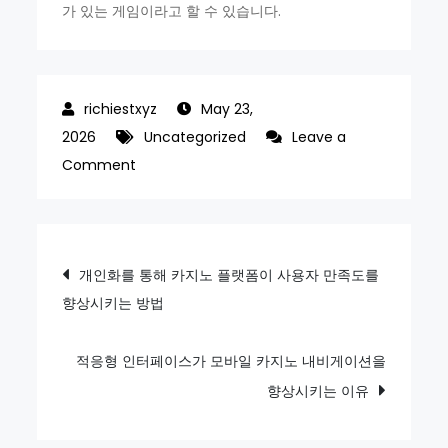
가 있는 게임이라고 할 수 있습니다.
May 23,
2026
Uncategorized
Leave a
on
Comment
Quartz
Blackjack
A
Post
개인화를 통해 카지노 플랫폼이 사용자 만족도를
Shining
향상시키는 방법
navigation
Chance
to
Hit
적응형 인터페이스가 모바일 카지노 내비게이션을
21!
향상시키는 이유