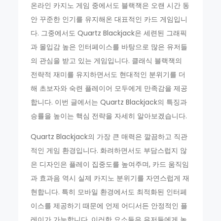
온라인 카지노 게임 중에서도 블랙잭은 오랜 시간 동
안 꾸준한 인기를 유지해온 대표적인 카드 게임입니
다. 그중에서도 Quartz Blackjack은 세련된 그래픽
과 몰입감 높은 인터페이스를 바탕으로 많은 유저들
의 관심을 받고 있는 게임입니다. 클래식 블랙잭의
전략적 재미를 유지하면서도 현대적인 분위기를 더
해 초보자와 숙련 플레이어 모두에게 만족감을 제공
합니다. 이번 글에서는 Quartz Blackjack의 특징과
승률을 높이는 핵심 전략을 자세히 알아보겠습니다.
Quartz Blackjack의 가장 큰 매력은 깔끔하고 직관
적인 게임 환경입니다. 화려하면서도 부담스럽지 않
은 디자인은 플레이 집중도를 높여주며, 카드 움직임
과 효과음 역시 실제 카지노 분위기를 자연스럽게 재
현합니다. 특히 모바일 환경에서도 최적화된 인터페
이스를 제공하기 때문에 언제 어디서든 안정적인 플
레이가 가능합니다. 이러한 요소들은 유저들에게 높