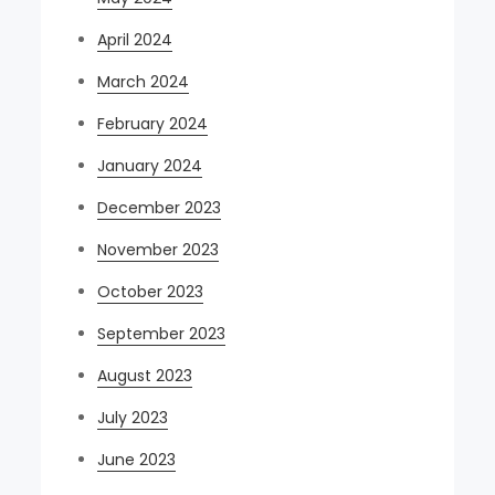
April 2024
March 2024
February 2024
January 2024
December 2023
November 2023
October 2023
September 2023
August 2023
July 2023
June 2023