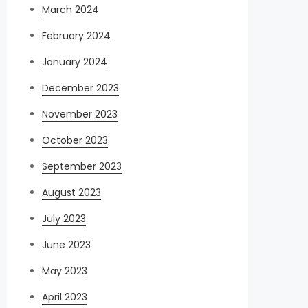
March 2024
February 2024
January 2024
December 2023
November 2023
October 2023
September 2023
August 2023
July 2023
June 2023
May 2023
April 2023