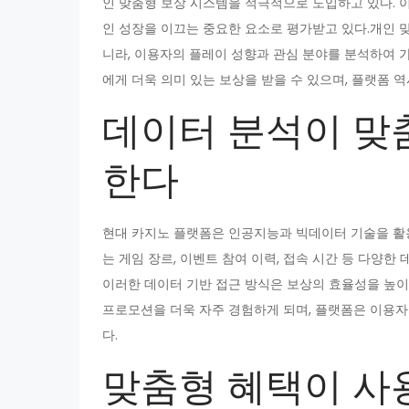
인 맞춤형 보상 시스템을 적극적으로 도입하고 있다.
인 성장을 이끄는 중요한 요소로 평가받고 있다.개인 
니라, 이용자의 플레이 성향과 관심 분야를 분석하여 
에게 더욱 의미 있는 보상을 받을 수 있으며, 플랫폼 역
데이터 분석이 맞
한다
현대 카지노 플랫폼은 인공지능과 빅데이터 기술을 활용
는 게임 장르, 이벤트 참여 이력, 접속 시간 등 다양
이러한 데이터 기반 접근 방식은 보상의 효율성을 높이
프로모션을 더욱 자주 경험하게 되며, 플랫폼은 이용자
다.
맞춤형 혜택이 사