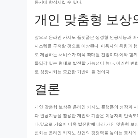
동시에 향상시킬 수 있다.
개인 맞춤형 보상
앞으로 온라인 카지노 플랫폼은 생성형 인공지능과 머
시스템을 구축할 것으로 예상된다. 이용자의 취향과 
로 제공하는 서비스가 더욱 확대될 전망이다.이와 함
몰입감 있는 형태로 발전할 가능성이 높다. 이러한 
로 성장시키는 중요한 기반이 될 것이다.
결론
개인 맞춤형 보상은 온라인 카지노 플랫폼의 성장과 사
과 인공지능을 활용한 개인화 기술은 이용자의 만족도
다.앞으로 기술이 더욱 발전함에 따라 개인 맞춤형 보
변화는 온라인 카지노 산업의 경쟁력을 높이는 동시에