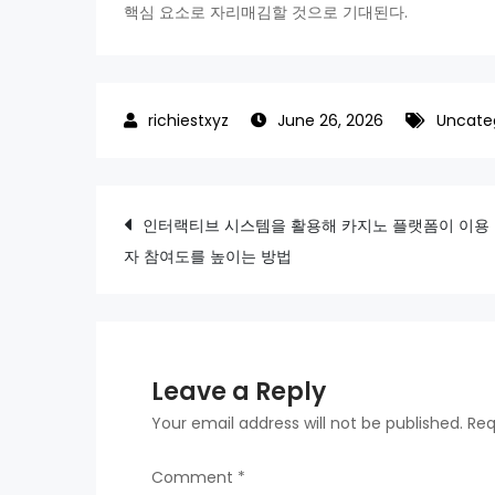
핵심 요소로 자리매김할 것으로 기대된다.
June 26, 2026
Uncate
Post
인터랙티브 시스템을 활용해 카지노 플랫폼이 이용
자 참여도를 높이는 방법
navigation
Leave a Reply
Your email address will not be published.
Req
Comment
*