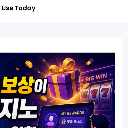
 Use Today