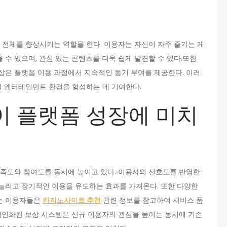
 전체를 향상시키는 역할을 한다. 이용자는 자신이 자주 즐기는 게
수 있으며, 관심 있는 콘텐츠를 더욱 쉽게 발견할 수 있다.또한
상은 플랫폼 이용 과정에서 지속적인 동기 부여를 제공한다. 이러
털 엔터테인먼트 환경을 형성하는 데 기여한다.
이 플랫폼 성장에 미치
만족도와 참여도를 동시에 높이고 있다. 이용자의 선호도를 반영한
늘리고 장기적인 이용을 유도하는 효과를 가져온다. 또한 다양한
는 이용자들은
카지노사이트 추천
관련 정보를 참고하여 서비스 품
개인화된 보상 시스템은 신규 이용자의 관심을 높이는 동시에 기존