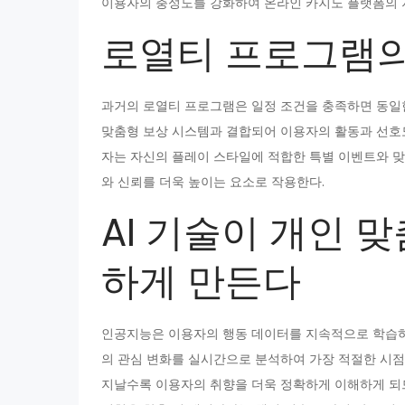
이용자의 충성도를 강화하여 온라인 카지노 플랫폼의 
로열티 프로그램의
과거의 로열티 프로그램은 일정 조건을 충족하면 동일
맞춤형 보상 시스템과 결합되어 이용자의 활동과 선호
자는 자신의 플레이 스타일에 적합한 특별 이벤트와 맞
와 신뢰를 더욱 높이는 요소로 작용한다.
AI 기술이 개인 
하게 만든다
인공지능은 이용자의 행동 데이터를 지속적으로 학습하며
의 관심 변화를 실시간으로 분석하여 가장 적절한 시점
지날수록 이용자의 취향을 더욱 정확하게 이해하게 되