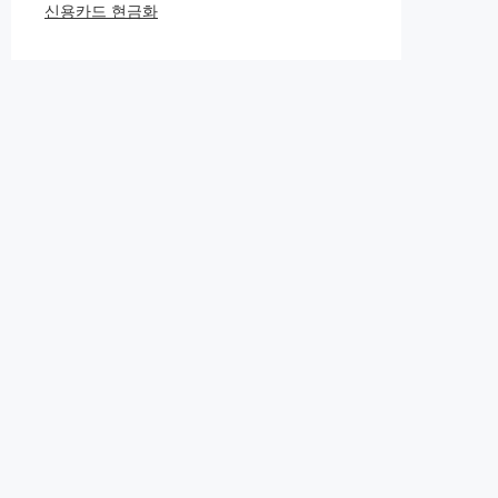
신용카드 현금화