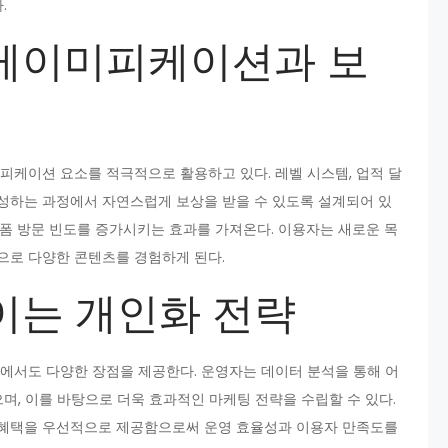
.
게이미피케이션과 보
피케이션 요소를 적극적으로 활용하고 있다. 레벨 시스템, 업적 달
달성하는 과정에서 자연스럽게 보상을 받을 수 있도록 설계되어 있
폼 방문 빈도를 증가시키는 효과를 가져온다. 이용자는 새로운 목
으로 다양한 콘텐츠를 경험하게 된다.
이는 개인화 전략
에서도 다양한 장점을 제공한다. 운영자는 데이터 분석을 통해 어
며, 이를 바탕으로 더욱 효과적인 마케팅 전략을 수립할 수 있다.
 혜택을 우선적으로 제공함으로써 운영 효율성과 이용자 만족도를