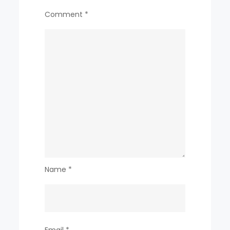
방
Comment
*
법
Name
*