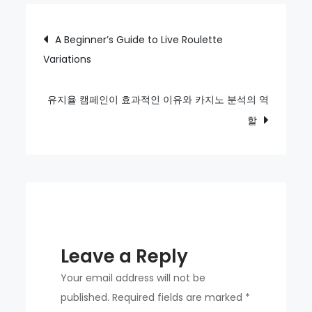
출
중
Post
A Beginner’s Guide to Live Roulette
개
Variations
navigation
사
이
트
유지율 캠페인이 효과적인 이유와 카지노 분석의 역
가
할
금
융
접
근
성
을
Leave a Reply
높
이
Your email address will not be
는
published.
Required fields are marked
*