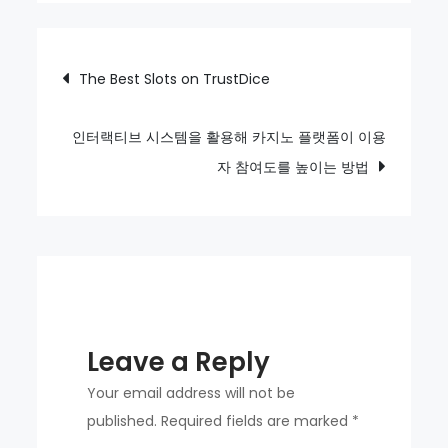
출
중
Post
The Best Slots on TrustDice
개
navigation
사
이
인터랙티브 시스템을 활용해 카지노 플랫폼이 이용
트
자 참여도를 높이는 방법
가
만
들
어
가
는
Leave a Reply
디
지
Your email address will not be
털
published.
Required fields are marked
*
금