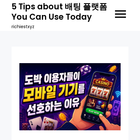
Skip
5 Tips about 배팅 플랫폼
to
You Can Use Today
content
richiestxyz