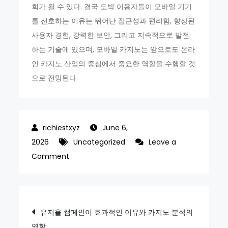
회가 될 수 있다. 결국 도박 이용자들이 모바일 기기
를 선호하는 이유는 뛰어난 접근성과 편리함, 향상된
사용자 경험, 강력한 보안, 그리고 지속적으로 발전
하는 기술에 있으며, 모바일 카지노는 앞으로도 온라
인 카지노 산업의 중심에서 중요한 역할을 수행할 것
으로 전망된다.
June 6,
2026
Uncategorized
Leave a
on
Comment
도
박
이
Post
유지율 캠페인이 효과적인 이유와 카지노 분석의
용
역할
자