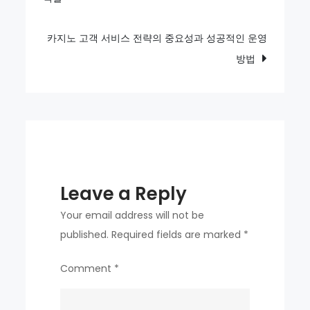
navigation
들
이
카지노 고객 서비스 전략의 중요성과 성공적인 운영
모
방법
바
일
기
기
를
선
Leave a Reply
호
하
Your email address will not be
는
published.
Required fields are marked
*
이
Comment
*
유