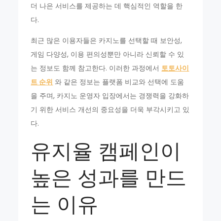
더 나은 서비스를 제공하는 데 핵심적인 역할을 한
다.
최근 많은 이용자들은 카지노를 선택할 때 보안성,
게임 다양성, 이용 편의성뿐만 아니라 신뢰할 수 있
는 정보도 함께 참고한다. 이러한 과정에서
토토사이
트 순위
와 같은 정보는 플랫폼 비교와 선택에 도움
을 주며, 카지노 운영자 입장에서는 경쟁력을 강화하
기 위한 서비스 개선의 중요성을 더욱 부각시키고 있
다.
유지율 캠페인이
높은 성과를 만드
는 이유