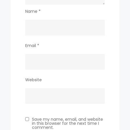
Name
*
Email
*
Website
Save my name, email, and website
in this browser for the next time I
comment.