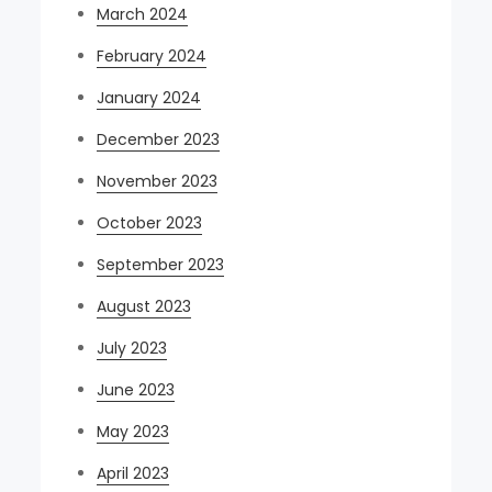
March 2024
February 2024
January 2024
December 2023
November 2023
October 2023
September 2023
August 2023
July 2023
June 2023
May 2023
April 2023