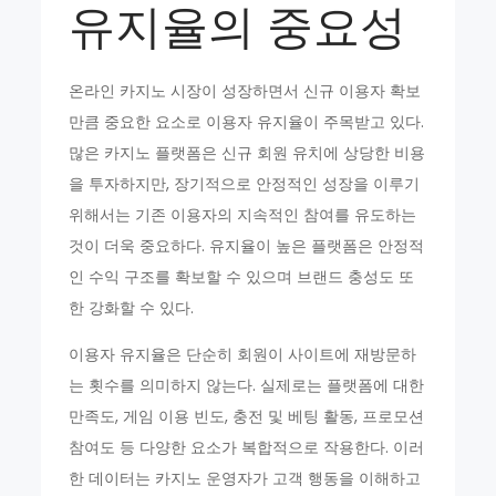
유지율의 중요성
온라인 카지노 시장이 성장하면서 신규 이용자 확보
만큼 중요한 요소로 이용자 유지율이 주목받고 있다.
많은 카지노 플랫폼은 신규 회원 유치에 상당한 비용
을 투자하지만, 장기적으로 안정적인 성장을 이루기
위해서는 기존 이용자의 지속적인 참여를 유도하는
것이 더욱 중요하다. 유지율이 높은 플랫폼은 안정적
인 수익 구조를 확보할 수 있으며 브랜드 충성도 또
한 강화할 수 있다.
이용자 유지율은 단순히 회원이 사이트에 재방문하
는 횟수를 의미하지 않는다. 실제로는 플랫폼에 대한
만족도, 게임 이용 빈도, 충전 및 베팅 활동, 프로모션
참여도 등 다양한 요소가 복합적으로 작용한다. 이러
한 데이터는 카지노 운영자가 고객 행동을 이해하고