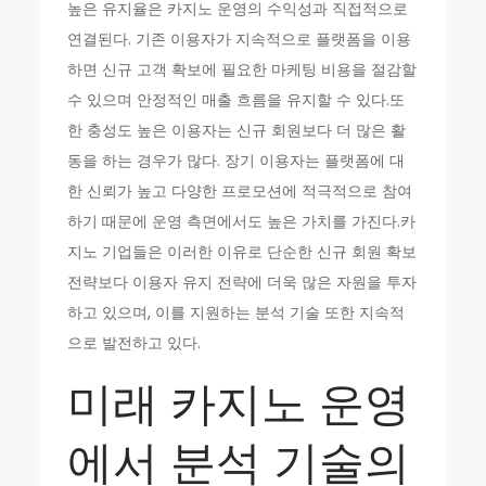
높은 유지율은 카지노 운영의 수익성과 직접적으로
연결된다. 기존 이용자가 지속적으로 플랫폼을 이용
하면 신규 고객 확보에 필요한 마케팅 비용을 절감할
수 있으며 안정적인 매출 흐름을 유지할 수 있다.또
한 충성도 높은 이용자는 신규 회원보다 더 많은 활
동을 하는 경우가 많다. 장기 이용자는 플랫폼에 대
한 신뢰가 높고 다양한 프로모션에 적극적으로 참여
하기 때문에 운영 측면에서도 높은 가치를 가진다.카
지노 기업들은 이러한 이유로 단순한 신규 회원 확보
전략보다 이용자 유지 전략에 더욱 많은 자원을 투자
하고 있으며, 이를 지원하는 분석 기술 또한 지속적
으로 발전하고 있다.
미래 카지노 운영
에서 분석 기술의