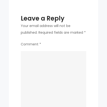
인
이
Leave a Reply
유
와
Your email address will not be
카
published.
Required fields are marked
*
지
Comment
*
노
분
석
의
역
할