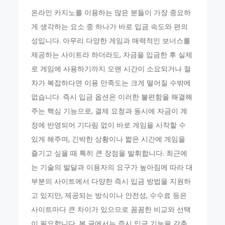
온라인 카지노를 이용하는 많은 분들이 가장 중요하
게 생각하는 요소 중 하나가 바로 입금 속도와 편의
성입니다. 아무리 다양한 게임과 매력적인 보너스를
제공하는 사이트라 하더라도, 자금을 입금한 후 실제
로 게임에 사용하기까지 오랜 시간이 소요되거나 절
차가 복잡하다면 이용 만족도는 크게 떨어질 수밖에
없습니다. 즉시 입금 옵션은 이러한 불편함을 해결해
주는 핵심 기능으로, 결제 요청과 동시에 자금이 계
정에 반영되어 기다림 없이 바로 게임을 시작할 수
있게 해주며, 긴박한 상황이나 짧은 시간에 게임을
즐기고 싶을 때 특히 큰 장점을 발휘합니다. 최근에
는 기술의 발달과 이용자의 요구가 높아짐에 따라 대
부분의 사이트에서 다양한 즉시 입금 방법을 지원하
고 있지만, 제공되는 방식이나 안전성, 수수료 등은
사이트마다 큰 차이가 있으므로 꼼꼼한 비교와 선택
이 필요합니다. 본 글에서는 즉시 입금 기능을 갖춘