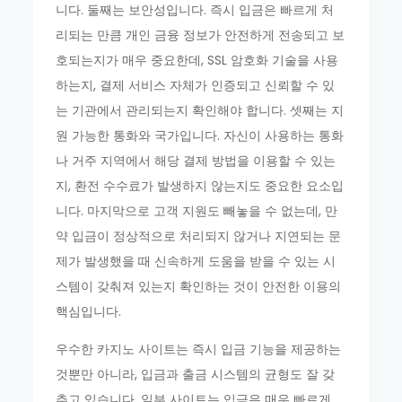
니다. 둘째는 보안성입니다. 즉시 입금은 빠르게 처
리되는 만큼 개인 금융 정보가 안전하게 전송되고 보
호되는지가 매우 중요한데, SSL 암호화 기술을 사용
하는지, 결제 서비스 자체가 인증되고 신뢰할 수 있
는 기관에서 관리되는지 확인해야 합니다. 셋째는 지
원 가능한 통화와 국가입니다. 자신이 사용하는 통화
나 거주 지역에서 해당 결제 방법을 이용할 수 있는
지, 환전 수수료가 발생하지 않는지도 중요한 요소입
니다. 마지막으로 고객 지원도 빼놓을 수 없는데, 만
약 입금이 정상적으로 처리되지 않거나 지연되는 문
제가 발생했을 때 신속하게 도움을 받을 수 있는 시
스템이 갖춰져 있는지 확인하는 것이 안전한 이용의
핵심입니다.
우수한 카지노 사이트는 즉시 입금 기능을 제공하는
것뿐만 아니라, 입금과 출금 시스템의 균형도 잘 갖
추고 있습니다. 일부 사이트는 입금은 매우 빠르게