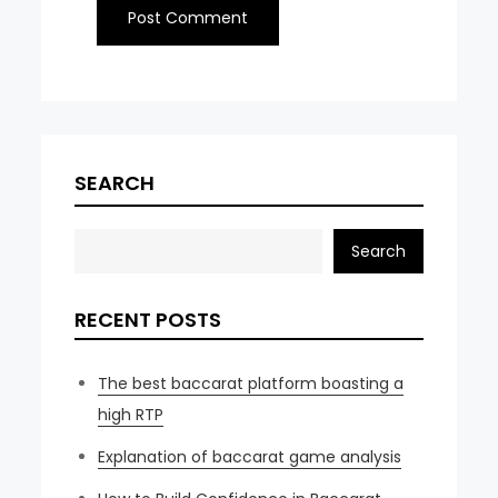
SEARCH
Search
RECENT POSTS
The best baccarat platform boasting a
high RTP
Explanation of baccarat game analysis