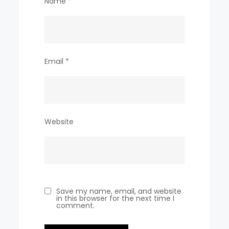
Name
*
Email
*
Website
Save my name, email, and website
in this browser for the next time I
comment.