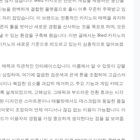
 많지 않습니다. 1Red 카지노는 단순히 게임을 제공하는 공간을
 기능을 완벽하게 결합한 플랫폼으로 출시 이후 꾸준히 주목받고 있
로 자리 잡았습니다. 이 브랜드는 전통적인 카지노의 매력을 유지하
존의 틀을 벗어난 새로운 경험을 선사하는 것을 목표로 하며, 모든
수 있는 환경을 구축해 왔습니다. 이번 글에서는 1Red 카지노의
인 카지노의 새로운 기준으로 떠오르고 있는지 심층적으로 알아보겠
적 매력과 직관적인 인터페이스입니다. 이름에서 알 수 있듯이 강렬
를 상징하며, 여기에 깔끔한 검은색과 은색 톤을 조합하여 고급스러
식이나 복잡한 요소를 과감히 제거하고, 주요 기능과 게임 카테고
도록 설계되었으며, 고해상도 그래픽과 부드러운 전환 효과는 시각
화된 디자인은 스마트폰이나 태블릿에서도 데스크탑과 동일한 품질
이아웃이 조정되어 언제 어디서나 끊김 없는 이용이 가능합니다. 이
랜드가 이용자의 경험을 가장 중요하게 생각한다는 점을 잘 보여줍