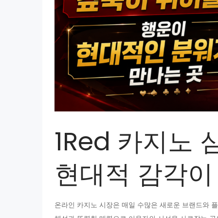
1Red 카지노 
현대적 감각이
온라인 카지노 시장은 매일 수많은 새로운 브랜드와 