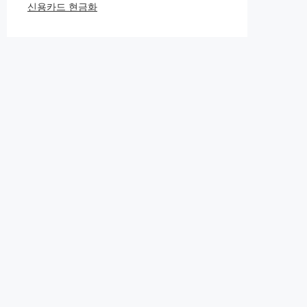
신용카드 현금화