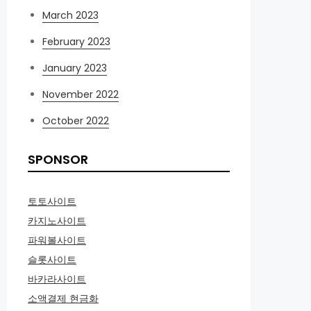
March 2023
February 2023
January 2023
November 2022
October 2022
SPONSOR
토토사이트
카지노사이트
파워볼사이트
슬롯사이트
바카라사이트
소액결제 현금화