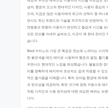
체성과 뚜렷한 매력으로 이용자의 시선을 사로잡는 곳은
넘어, 행운의 요소와 현대적인 디자인, 사용자 중심의
으며, 지금은 많은 이용자에게 최고의 선택지 중 하나
면서도 최신 트렌드와 기술을 적극적으로 반영하여, 기
연령층과 취향의 이용자가 편안하고 즐겁게 시간을 보낼 
모든 면모를 자세히 살펴보고, 이곳이 왜 현대 온라
습니다.
1Red 카지노의 가장 큰 특징은 첫눈에 느껴지는 시각
한 붉은색을 메인 테마로 사용하여 행운과 열정, 활기
우면서도 현대적인 느낌을 완성했습니다. 불필요한 장
리를 명확하게 배치하여 초보자도 쉽게 적응할 수 있
적인 즐거움을 더해줍니다. 특히 모바일 환경에 최적
과 편의성을 제공하며, 화면 크기에 맞춰 자동으로 레
처럼 디자인과 사용 편의성에 대한 세심한 배려는 브
니다.