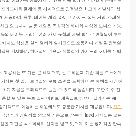
 종류의 이용자를 만족시킬 수 있을 만큼 방대하고 다양한 콘텐츠를
, 프라그마틱 플레이 등 세계적으로 인정받은 최고의 개발사와 협
제공하며, 슬롯, 테이블 게임, 라이브 카지노, 잭팟 게임, 스페셜
하고 있습니다. 슬롯 게임은 독창적인 테마와 다양한 보너스 기능,
포커 등의 테이블 게임은 여러 가지 규칙과 베팅 범위로 변형되어 초보
브 카지노 섹션은 실제 딜러와 실시간으로 소통하며 게임을 진행할
입감을 선사하며, 현대적인 기술과 전통적인 카지노의 재미를 완벽
 제공하는 또 다른 큰 혜택으로, 신규 회원과 기존 회원 모두에게
패키지는 첫 입금 보너스와 무료 스핀을 포함하여 큰 혜택을 제공하
 초기 자금을 효과적으로 늘릴 수 있도록 돕습니다. 또한 매주 진
용할 수 있는 무료 스핀 이벤트, 계층별로 혜택이 달라지는 VIP
 장기적으로 이용하는 회원에게도 충분한 가치를 제공합니다.
카지
 공정성과 명확성을 중요한 기준으로 삼는데, 1Red 카지노는 모든
잡한 제한을 최소화하여 신뢰를 얻고 있으며, 이는 장기적인 만족