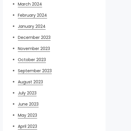
March 2024
February 2024
January 2024
December 2023
November 2023
October 2023
September 2023
August 2023
July 2023
June 2023
May 2023
April 2023