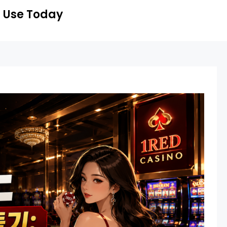
 Use Today