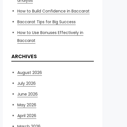
analysis
How to Build Confidence in Baccarat
Baccarat Tips for Big Success
How to Use Bonuses Effectively in
Baccarat
ARCHIVES
August 2026
July 2026
June 2026
May 2026
April 2026
March 2026