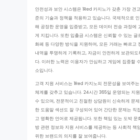
안전성과 보안 시스템은 1Red 카지노가 갖춘 가장 견
준의 기술과 정책을 적용하고 있습니다. 국제적으로 
해 공정한 운영을 입증받고, 모든 데이터 전송 과정에
게 지킵니다. 또한 입출금 시스템은 신뢰할 수 있는 글
화폐 등 다양한 방식을 지원하며, 모든 거래는 빠르고
내역을 투명하게 기록하고, 자금이 안전하게 보관되도
다. 이러한 노력은 이용자가 안심하고 게임에 집중할 수
소입니다.
고객 지원 서비스는 1Red 카지노의 전문성을 보여주
체계를 갖추고 있습니다. 24시간 365일 운영되는 지원
수 있으며, 전문적이고 친절한 상담원이 신속하게 문제
한 도움말 섹션도 잘 구성되어 있어 간단한 문제는 직
고 명확한 언어로 제공됩니다. 또한 책임 있는 도박 문화
방 관련 정보와 지원 서비스를 제공하는 등 사회적 책
위한 브랜드의 의지를 잘 보여줍니다.