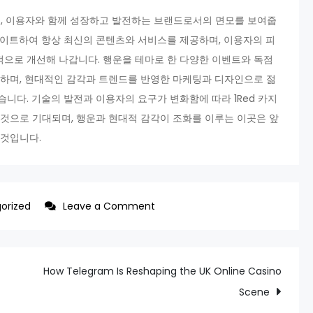
넘어, 이용자와 함께 성장하고 발전하는 브랜드로서의 면모를 보여줍
데이트하여 항상 최신의 콘텐츠와 서비스를 제공하며, 이용자의 피
으로 개선해 나갑니다. 행운을 테마로 한 다양한 이벤트와 독점
사하며, 현대적인 감각과 트렌드를 반영한 마케팅과 디자인으로 젊
니다. 기술의 발전과 이용자의 요구가 변화함에 따라 1Red 카지
것으로 기대되며, 행운과 현대적 감각이 조화를 이루는 이곳은 앞
 것입니다.
on
orized
Leave a Comment
Diving
Deep
into
How Telegram Is Reshaping the UK Online Casino
1Red
Scene
Casino: