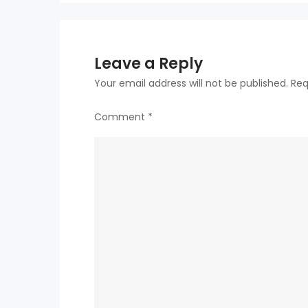
navigation
Leave a Reply
Your email address will not be published.
Req
Comment
*