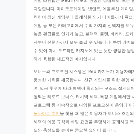
게임 라인업은 1Red 카지노의 진정한 강점으로, 모든
자랑합니다. 마이크로게이밍, 넷엔트, 에볼루션 게이밍
력하여 최신 게임부터 클래식한 인기 타이틀까지 폭넓게 
게임 등 모든 카테고리에서 수백 가지의 선택지를 보유
높은 환급률로 인기가 높고, 블랙잭, 룰렛, 바카라, 
자부터 전문가까지 모두 즐길 수 있습니다. 특히 라이
수 있어 마치 오프라인 카지노에 있는 듯한 생생한 몰
하게 융합한 대표적인 예시입니다.
보너스와 프로모션 시스템은 1Red 카지노가 이용자에게
풍성한 기회를 제공합니다. 신규 가입자를 위한 환영 
며, 입금 횟수에 따라 혜택이 확장되는 구조로 설계되어
행되는 리로드 보너스, 캐시백 혜택, 특정 게임에서만 사
프로그램 등 지속적으로 다양한 프로모션이 운영되어
노사이트 추천
을 찾을 때 많은 이용자가 보너스 조건의
혜택의 이용 규칙과 베팅 요건을 투명하게 공개하고 복
도와 충성도를 높이는 중요한 요인이 됩니다.