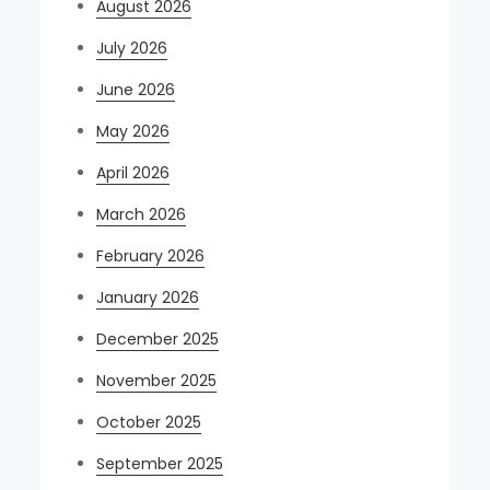
August 2026
July 2026
June 2026
May 2026
April 2026
March 2026
February 2026
January 2026
December 2025
November 2025
October 2025
September 2025