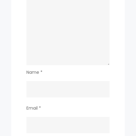
Name
*
Email
*