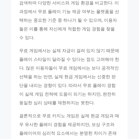
검색하며 다양한 서비스와 게임 환경을 비교한다. 이
과정에서 무료 플레이 기능 제공 여부는 플랫폼을 선
택하는 중요한 기준 중 하나가 될 수 있으며, 이용자
들은 이를 통해 자신에게 적합한 게임 경험을 찾을
수 있다.
무료 게임에서는 실제 자금이 걸려 있지 않기 때문에
플레이 스타일이 달라질 수 있다는 점도 고려해야 한
다. 많은 이용자들이 무료 게임에서는 보다 공격적인
선택을 하는 반면, 실제 현금 게임에서는 신중한 판
단을 내리는 경향이 있다. 따라서 무료 플레이 경험
이 실제 게임 전략에 도움이 되기는 하지만, 완전히
동일한 심리 상태를 재현하지는 못한다.
결론적으로 무료 카지노 게임은 실제 현금 게임과 매
우 유사한 플레이 경험을 제공하지만, 보상 구조와
플레이어의 심리적 요소에서는 분명한 차이가 존재