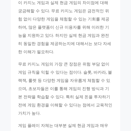
이 카지노 게임과 실제 현금 게임의 차이점에 대해
궁금해할 수 있다. 무료 카지노 게임은 금전적인 위
험 없이 다양한 게임을 체험할 수 있는 기회를 제공
하며, 많은 플랫폼이 신규 이용자를 위해 이러한 기
능을 지원하고 있다. 하지만 실제 현금 게임과 완전
히 동일한 경험을 제공하는지에 대해서는 보다 자세
한 이해가 필요하다.
무료 카지노 게임의 가장 큰 장점은 위험 부담 없이
게임 규칙을 익힐 수 있다는 점이다. 슬롯, 바카라, 블
랙잭, 룰렛 등 다양한 게임을 자유롭게 체험할 수 있
으며, 초보자들은 이를 통해 게임의 진행 방식과 기
본 전략을 학습할 수 있다. 특히 실제 돈을 투자하기
전에 게임 환경을 이해할 수 있다는 점에서 교육적인
가치가 높다.
게임 플레이 자체는 대부분 실제 현금 게임과 매우