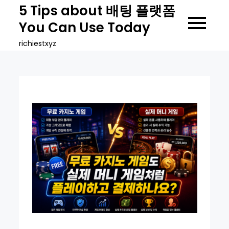
Skip
5 Tips about 배팅 플랫폼
to
You Can Use Today
content
richiestxyz