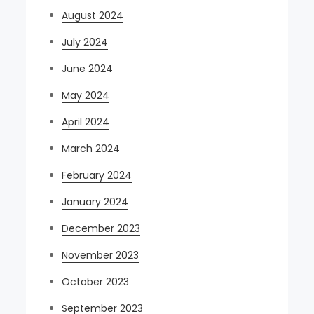
August 2024
July 2024
June 2024
May 2024
April 2024
March 2024
February 2024
January 2024
December 2023
November 2023
October 2023
September 2023