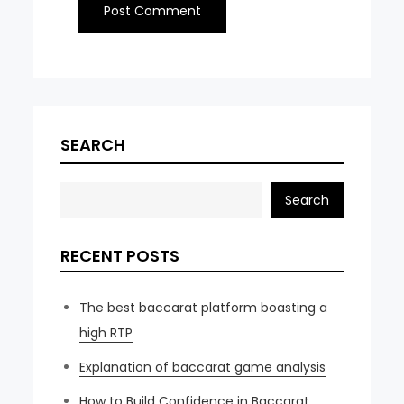
SEARCH
Search
RECENT POSTS
The best baccarat platform boasting a
high RTP
Explanation of baccarat game analysis
How to Build Confidence in Baccarat