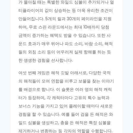
가 몰아칠 때는 특별한 와일드 심볼이 추가되거나 멀
티플라이어의 값이 상승하는 등 더욱 유리한 조건이
만들어집니다. 5개의 릴과 30개의 페이라인을 지원
하며, 무료 스핀 라운드에서는 최대 10배까지 당첨
금액이 증가하는 혜택도 받을 수 있습니다. 또한 사
운드 효과가 매우 뛰어나 파도 소리, 바람 소리, 해적
들의 외침 소리 등이 어우러져 실제 항해를 하는 듯
한 생생한 경험을 선사합니다.
여섯 번째 게임은 해적 깃발 아래서로, 다양한 국적
의 해적들이 모여 연합을 이루고 보물을 찾는 이야기
를 배경으로 합니다. 이 슬롯은 여러 명의 해적 캐릭
터가 등장하며, 각 캐릭터마다 고유의 특수 능력과
보너스 기능을 가지고 있어 플레이할 때마다 새로운
경험을 할 수 있습니다. 예를 들어 검을 든 해적은 와
일드 심볼을 생성하고, 총을 든 해적은 특정 심볼을
제거하거나 변환하는 등 각자의 역할을 수행합니다.