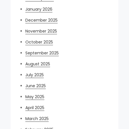
January 2026
December 2025
November 2025
October 2025
September 2025
August 2025
July 2025
June 2025
May 2025
April 2025
March 2025