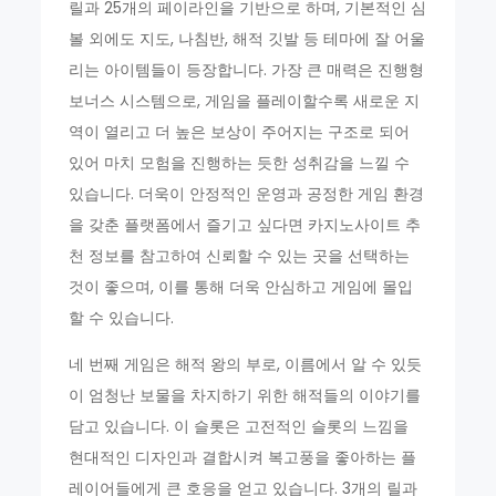
릴과 25개의 페이라인을 기반으로 하며, 기본적인 심
볼 외에도 지도, 나침반, 해적 깃발 등 테마에 잘 어울
리는 아이템들이 등장합니다. 가장 큰 매력은 진행형
보너스 시스템으로, 게임을 플레이할수록 새로운 지
역이 열리고 더 높은 보상이 주어지는 구조로 되어
있어 마치 모험을 진행하는 듯한 성취감을 느낄 수
있습니다. 더욱이 안정적인 운영과 공정한 게임 환경
을 갖춘 플랫폼에서 즐기고 싶다면 카지노사이트 추
천 정보를 참고하여 신뢰할 수 있는 곳을 선택하는
것이 좋으며, 이를 통해 더욱 안심하고 게임에 몰입
할 수 있습니다.
네 번째 게임은 해적 왕의 부로, 이름에서 알 수 있듯
이 엄청난 보물을 차지하기 위한 해적들의 이야기를
담고 있습니다. 이 슬롯은 고전적인 슬롯의 느낌을
현대적인 디자인과 결합시켜 복고풍을 좋아하는 플
레이어들에게 큰 호응을 얻고 있습니다. 3개의 릴과