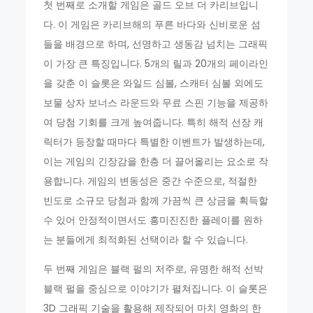
첫 번째로 소개할 게임은 골드 오브 더 카리브입니
다. 이 게임은 카리브해의 푸른 바다와 신비로운 섬
들을 배경으로 하며, 선명하고 생동감 넘치는 그래픽
이 가장 큰 특징입니다. 5개의 릴과 20개의 페이라인
을 갖춘 이 슬롯은 와일드 심볼, 스캐터 심볼 외에도
보물 상자 보너스 라운드와 무료 스핀 기능을 제공하
여 당첨 기회를 크게 높여줍니다. 특히 해적 선장 캐
릭터가 등장할 때마다 특별한 이벤트가 발생하는데,
이는 게임의 긴장감을 한층 더 끌어올리는 요소로 작
용합니다. 게임의 변동성은 중간 수준으로, 적절한
빈도로 소규모 당첨과 함께 가끔씩 큰 상금을 획득할
수 있어 안정적이면서도 흥미진진한 플레이를 원하
는 분들에게 최적화된 선택이라 할 수 있습니다.
두 번째 게임은 블랙 펄의 저주로, 유명한 해적 선박
블랙 펄을 중심으로 이야기가 펼쳐집니다. 이 슬롯은
3D 그래픽 기술을 활용해 제작되어 마치 영화의 한