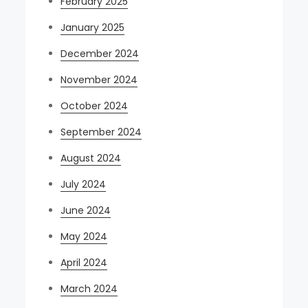
February 2025
January 2025
December 2024
November 2024
October 2024
September 2024
August 2024
July 2024
June 2024
May 2024
April 2024
March 2024