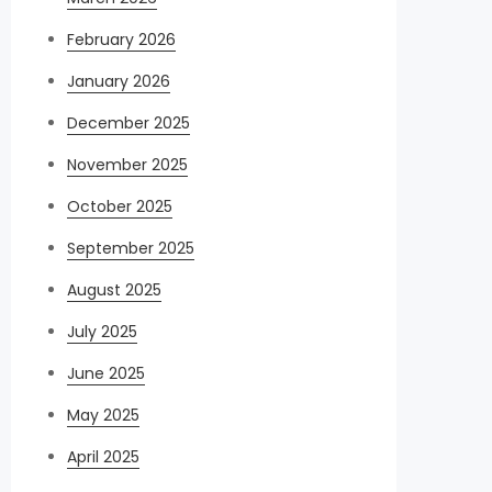
February 2026
January 2026
December 2025
November 2025
October 2025
September 2025
August 2025
July 2025
June 2025
May 2025
April 2025