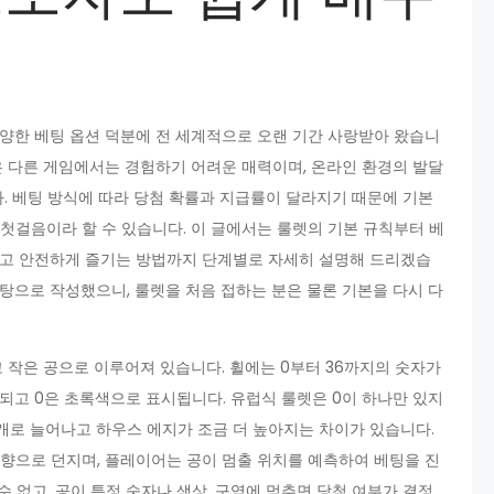
양한 베팅 옵션 덕분에 전 세계적으로 오랜 기간 사랑받아 왔습니
은 다른 게임에서는 경험하기 어려운 매력이며, 온라인 환경의 발달
다. 베팅 방식에 따라 당첨 확률과 지급률이 달라지기 때문에 기본
첫걸음이라 할 수 있습니다. 이 글에서는 룰렛의 기본 규칙부터 베
그리고 안전하게 즐기는 방법까지 단계별로 자세히 설명해 드리겠습
탕으로 작성했으니, 룰렛을 처음 접하는 분은 물론 기본을 다시 다
 작은 공으로 이루어져 있습니다. 휠에는 0부터 36까지의 숫자가
되고 0은 초록색으로 표시됩니다. 유럽식 룰렛은 0이 하나만 있지
38개로 늘어나고 하우스 에지가 조금 더 높아지는 차이가 있습니다.
향으로 던지며, 플레이어는 공이 멈출 위치를 예측하여 베팅을 진
수 없고, 공이 특정 숫자나 색상, 구역에 멈추면 당첨 여부가 결정