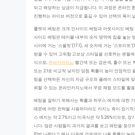
되고 해당하는 상금이 지급됩니다. 이 과정은 온라인
진행하는 라이브 버전으로 즐길 수 있어 선택의 폭이 
룰렛의 베팅은 크게 인사이드 베팅과 아웃사이드 베팅 두
사이드 베팅은 테이블 내부의 숫자 영역에 칩을 놓는 방식으
사이에 거는 ‘스플릿’(17:1), 세 숫자에 거는 ‘스트리트
받을 수 있어 고위험·고보상 스타일을 선호하는 분들에
식으로,
온라인카지노
빨간색 또는 검은색, 홀수 또는 짝수
또는 2:1로 비교적 낮지만 당첨 확률이 높아 안정적인
팅을 선택하든 자신의 자금 규모와 플레이 스타일에 맞
뢰할 수 있는 온라인카지노에서 무료 체험 모드를 활
베팅을 잘하기 위해서는 확률과 하우스 에지에 대한 
때문에 어떤 전략을 사용하더라도 카지노 측이 장기적
스 에지는 약 2.7%이고 미국식은 약 5.26%이므로
니다. 많은 사람들이 과거의 결과를 보고 패턴을 찾으
10번 나왔다고 해서 다음에 검은색이 나올 확률이 높아