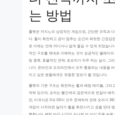
는 방법
룰렛은 카지노의 상징적인 게임으로, 간단한 규칙과 다
다. 휠이 회전하고 공이 멈추는 순간의 짜릿한 긴장감
로 이제는 언제 어디서나 쉽게 즐길 수 있게 되었습니
적인 구조를 제대로 이해하는 것이 성공적인 플레이의 
팅 종류, 효율적인 전략, 초보자가 자주 하는 실수, 
니다. 온라인과 오프라인에서 모두 통용되는 내용을 바
지고 싶은 분들에게도 유용한 정보가 될 것입니다.
룰렛의 기본 구조는 회전하는 휠과 베팅 테이블, 그리고
적혀 있으며, 숫자는 빨간색과 검은색으로 번갈아 배치
만, 미국식은 0과 00이 모두 존재하여 전체 숫자가 
게임이 시작되면 딜러가 휠을 회전시키고 공을 반대 방
행합니다. 베팅 마감 시간이 지나면 더 이상 칩을 놓을 