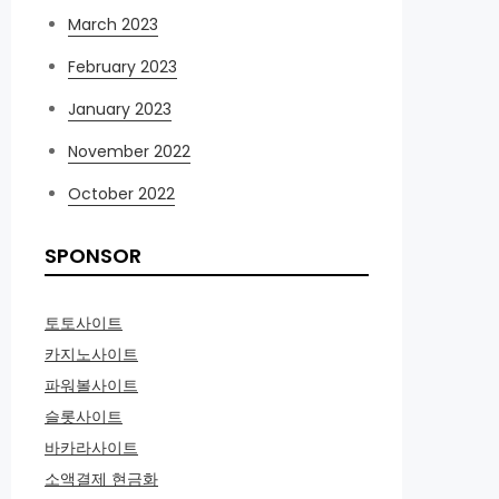
March 2023
February 2023
January 2023
November 2022
October 2022
SPONSOR
토토사이트
카지노사이트
파워볼사이트
슬롯사이트
바카라사이트
소액결제 현금화