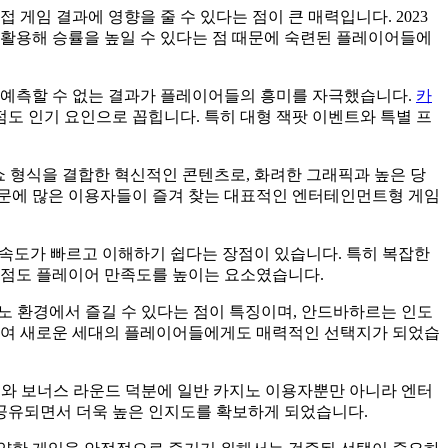
게임 결과에 영향을 줄 수 있다는 점이 큰 매력입니다. 2023
 활용해 승률을 높일 수 있다는 점 때문에 숙련된 플레이어들에
도 예측할 수 없는 결과가 플레이어들의 흥미를 자극했습니다.
카
도 인기 요인으로 꼽힙니다. 특히 대형 잭팟 이벤트와 특별 프
게임쇼 형식을 결합한 혁신적인 콘텐츠로, 화려한 그래픽과 높은 당
때문에 많은 이용자들이 즐겨 찾는 대표적인 엔터테인먼트형 게임
진행 속도가 빠르고 이해하기 쉽다는 장점이 있습니다. 특히 복잡한
 점도 플레이어 만족도를 높이는 요소였습니다.
카지노 환경에서 즐길 수 있다는 점이 특징이며, 안드바하르는 인도
하여 새로운 세대의 플레이어들에게도 매력적인 선택지가 되었습
캐릭터와 보너스 라운드 덕분에 일반 카지노 이용자뿐만 아니라 엔터
공유되면서 더욱 높은 인지도를 확보하게 되었습니다.