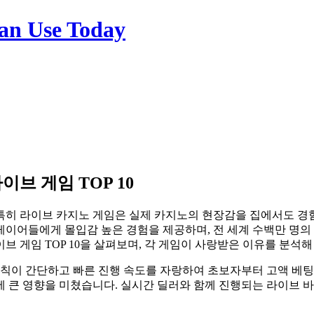
n Use Today
브 게임 TOP 10
 특히 라이브 카지노 게임은 실제 카지노의 현장감을 집에서도 경
이어들에게 몰입감 높은 경험을 제공하며, 전 세계 수백만 명의
브 게임 TOP 10을 살펴보며, 각 게임이 사랑받은 이유를 분석
규칙이 간단하고 빠른 진행 속도를 자랑하여 초보자부터 고액 베
 큰 영향을 미쳤습니다. 실시간 딜러와 함께 진행되는 라이브 