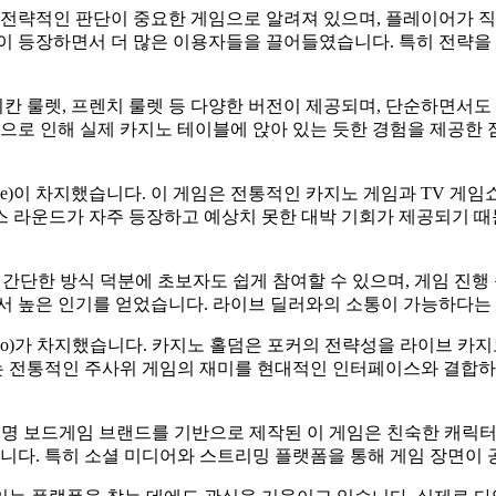
략적인 판단이 중요한 게임으로 알려져 있으며, 플레이어가 직접 
이 등장하면서 더 많은 이용자들을 끌어들였습니다. 특히 전략을
리칸 룰렛, 프렌치 룰렛 등 다양한 버전이 제공되며, 단순하면서
로 인해 실제 카지노 테이블에 앉아 있는 듯한 경험을 제공한 점
ime)이 차지했습니다. 이 게임은 전통적인 카지노 게임과 TV 
스 라운드가 자주 등장하고 예상치 못한 대박 기회가 제공되기 
 활용한 간단한 방식 덕분에 초보자도 쉽게 참여할 수 있으며, 게임 
에서 높은 인기를 얻었습니다. 라이브 딜러와의 소통이 가능하다는
c Bo)가 차지했습니다. 카지노 홀덤은 포커의 전략성을 라이브 
는 전통적인 주사위 게임의 재미를 현대적인 인터페이스와 결합
니다. 유명 보드게임 브랜드를 기반으로 제작된 이 게임은 친숙한 
다. 특히 소셜 미디어와 스트리밍 플랫폼을 통해 게임 장면이 