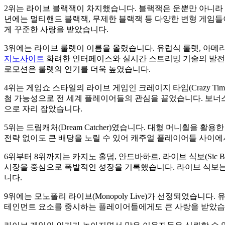
2위는 라이브 블랙잭이 차지했습니다. 블랙잭은 운뿐만 아니라 전
년에는 멀티핸드 블랙잭, 무제한 블랙잭 등 다양한 변형 게임들
게 꾸준한 사랑을 받았습니다.
3위에는 라이브 룰렛이 이름을 올렸습니다. 유럽식 룰렛, 아메
지노사이트
화려한 인터페이스와 실시간 스트리밍 기술의 발전으
로모션은 룰렛의 인기를 더욱 높였습니다.
4위는 게임쇼 스타일의 라이브 게임인 크레이지 타임(Crazy T
첨 가능성으로 전 세계 플레이어들의 관심을 끌었습니다. 보너
으로 자리 잡았습니다.
5위는 드림캐처(Dream Catcher)였습니다. 대형 머니휠을
전략 없이도 큰 배당을 노릴 수 있어 캐주얼 플레이어들 사이
6위부터 8위까지는 카지노 홀덤, 안드바하르, 라이브 식보(Si
시장을 중심으로 폭발적인 성장을 기록했습니다. 라이브 식보
니다.
9위에는 모노폴리 라이브(Monopoly Live)가 선정되었습
테인먼트 요소를 중시하는 플레이어들에게도 큰 사랑을 받았습니