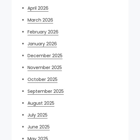
April 2026
March 2026
February 2026
January 2026
December 2025
November 2025
October 2025
September 2025
August 2025
July 2025
June 2025
May 2025