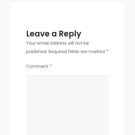
이
작
동
Leave a Reply
하
는
Your email address will not be
방
published.
Required fields are marked
*
식
Comment
*