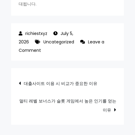
대됩니다.
July 5,
2026
Uncategorized
Leave a
on
Comment
슬
롯
게
Post
대출사이트 이용 시 비교가 중요한 이유
임
navigation
에
서
멀티 레벨 보너스가 슬롯 게임에서 높은 인기를 얻는
Feature
이유
Stacking
기
능