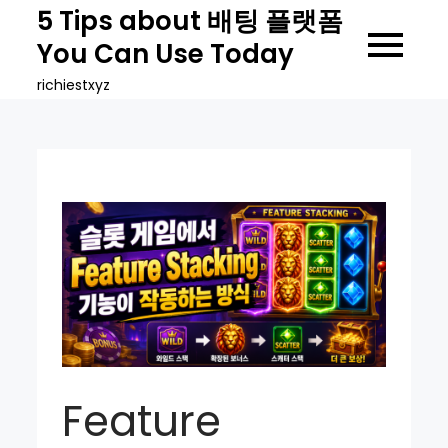
Skip
5 Tips about 배팅 플랫폼
to
You Can Use Today
content
richiestxyz
Feature