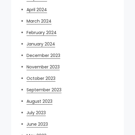
April 2024
March 2024
February 2024
January 2024
December 2023
November 2023
October 2023
September 2023
August 2023
July 2023
June 2023