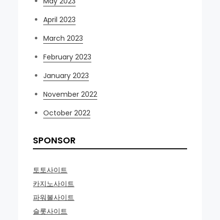
May 2023
April 2023
March 2023
February 2023
January 2023
November 2022
October 2022
SPONSOR
토토사이트
카지노사이트
파워볼사이트
슬롯사이트