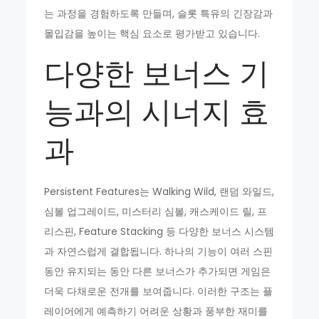
는 과정을 경험하도록 만들며, 슬롯 특유의 긴장감과
몰입감을 높이는 핵심 요소로 평가받고 있습니다.
다양한 보너스 기
능과의 시너지 효
과
Persistent Features는 Walking Wild, 랜덤 와일드,
심볼 업그레이드, 미스터리 심볼, 캐스케이드 릴, 프
리스핀, Feature Stacking 등 다양한 보너스 시스템
과 자연스럽게 결합됩니다. 하나의 기능이 여러 스핀
동안 유지되는 동안 다른 보너스가 추가되면 게임은
더욱 다채로운 전개를 보여줍니다. 이러한 구조는 플
레이어에게 예측하기 어려운 상황과 풍부한 재미를