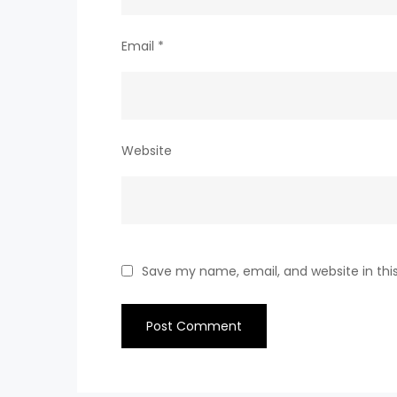
Email
*
Website
Save my name, email, and website in thi