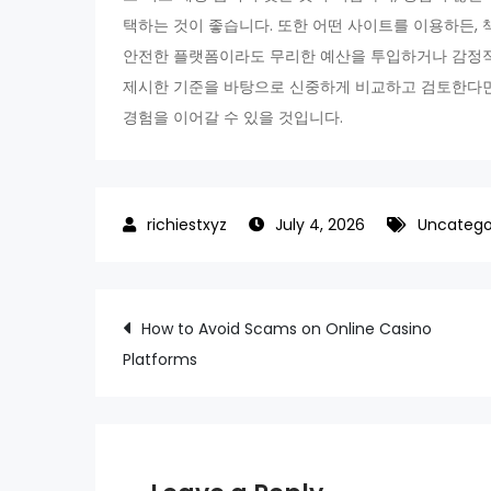
택하는 것이 좋습니다. 또한 어떤 사이트를 이용하든, 
안전한 플랫폼이라도 무리한 예산을 투입하거나 감정적
제시한 기준을 바탕으로 신중하게 비교하고 검토한다면
경험을 이어갈 수 있을 것입니다.
July 4, 2026
Uncatego
Post
How to Avoid Scams on Online Casino
Platforms
navigation