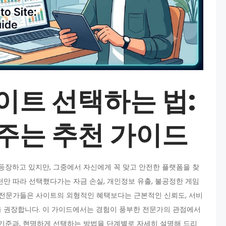
이트 선택하는 법:
주는 추천 가이드
등장하고 있지만, 그중에서 자신에게 꼭 맞고 안전한 플랫폼을 찾
천만 따라 선택했다가는 자금 손실, 개인정보 유출, 불공정한 게임
서 전문가들은 사이트의 외형적인 혜택보다는 근본적인 신뢰도, 서비
을 권장합니다. 이 가이드에서는 경험이 풍부한 전문가의 관점에서
기준과, 현명하게 선택하는 방법을 단계별로 자세히 설명해 드리