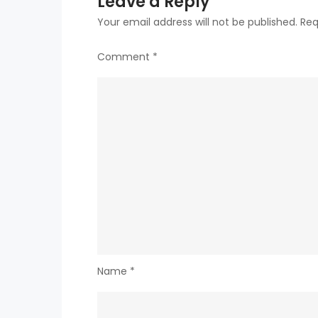
Leave a Reply
Your email address will not be published.
Req
Comment
*
Name
*