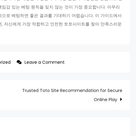
책임감 있는 베팅 원칙을 잊지 않는 것이 가장 중요합니다. 아무리
으로 베팅하면 좋은 결과를 기대하기 어렵습니다. 이 가이드에서
, 자신에게 가장 적합하고 안전한 토토사이트를 찾아 만족스러운
on
rized
Leave a Comment
How
to
Choose
Trusted Toto Site Recommendation for Secure
the
Online Play
Right
Toto
Site:
Expert