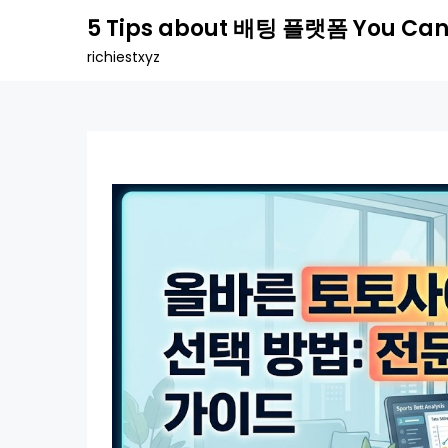
Skip
5 Tips about 배팅 플랫폼 You Can
to
richiestxyz
content