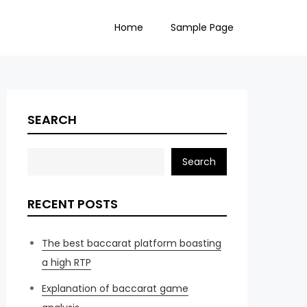
Home
Sample Page
SEARCH
Search
RECENT POSTS
The best baccarat platform boasting
a high RTP
Explanation of baccarat game