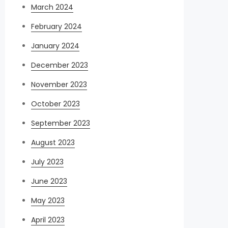
March 2024
February 2024
January 2024
December 2023
November 2023
October 2023
September 2023
August 2023
July 2023
June 2023
May 2023
April 2023