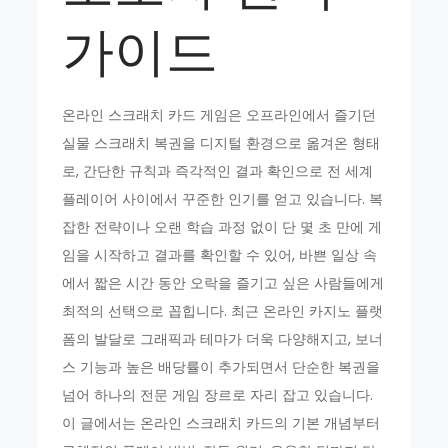
가이드
온라인 스크래치 카드 게임은 오프라인에서 즐기던
실물 스크래치 복권을 디지털 환경으로 옮겨온 형태
로, 간단한 규칙과 즉각적인 결과 확인으로 전 세계
플레이어 사이에서 꾸준한 인기를 얻고 있습니다. 복
잡한 전략이나 오랜 학습 과정 없이 단 몇 초 만에 게
임을 시작하고 결과를 확인할 수 있어, 바쁜 일상 속
에서 짧은 시간 동안 오락을 즐기고 싶은 사람들에게
최적의 선택으로 꼽힙니다. 최근 온라인 카지노 플랫
폼의 발달로 그래픽과 테마가 더욱 다양해지고, 보너
스 기능과 높은 배당률이 추가되면서 단순한 복권을
넘어 하나의 전문 게임 장르로 자리 잡고 있습니다.
이 글에서는 온라인 스크래치 카드의 기본 개념부터