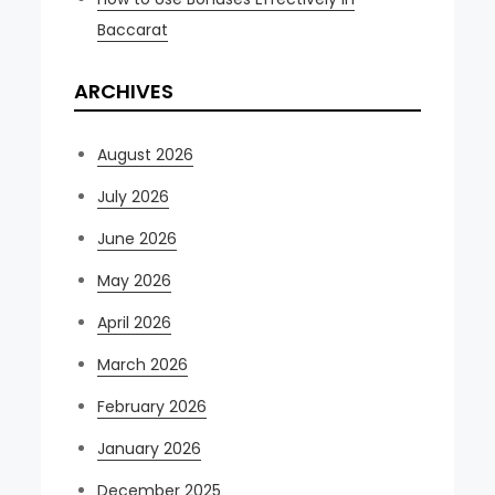
Baccarat
ARCHIVES
August 2026
July 2026
June 2026
May 2026
April 2026
March 2026
February 2026
January 2026
December 2025