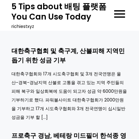
Skip
5 Tips about 배팅 플랫폼
to
You Can Use Today
content
richiestxyz
대한축구협회 및 축구계, 산불피해 지역민
돕기 위한 성금 기부
대한축구협회와 17개 시도축구협회 및 3개 전국연맹은 울
산-경북-경남지역 산불로 고통을 겪고 있는 지역 주민들의
피해 복구와 일상회복에 도움이 되고자 성금 약 6000만원을
기부하기로 했다. 파워볼사이트 대한축구협회가 2000만원
을 기부하고 17개 시도축구협회와 3개 전국연맹이 십시일반
성금을 기부 할 […]
프로축구 경남, 베테랑 미드필더 한석종 영