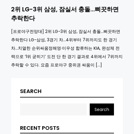
2위 LG-3위 삼성, 잠실서 충돌…삐끗하면
추락한다
[프로야구전망대] 2위 LG-3위 삼성, 잠실서 충돌…삐끗하면
추락한다 LG-삼성, 3경기 차…4위부터 7위까지도 한 경기
차…치열한 순위싸움정해영·이우성 합류하는 KIA, 완성체 전
력으로 ‘1위 굳히기’ 도전 단 한 경기 결과로 4위에서 7위까지
추락할 수 있다. 요즘 프로야구 중위권 싸움이 […]
SEARCH
Search
RECENT POSTS