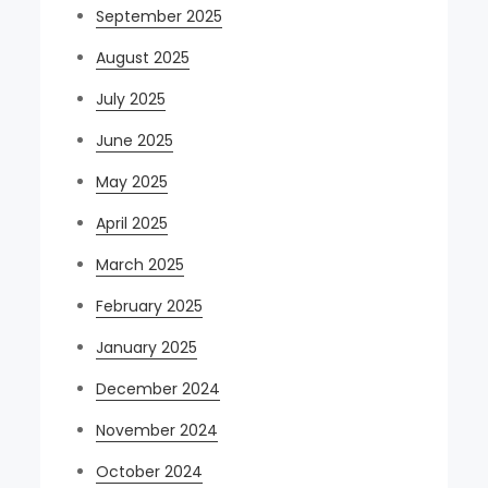
September 2025
August 2025
July 2025
June 2025
May 2025
April 2025
March 2025
February 2025
January 2025
December 2024
November 2024
October 2024