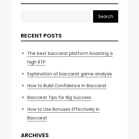
Search
RECENT POSTS
The best baccarat platform boasting a
high RTP
Explanation of baccarat game analysis
How to Build Confidence in Baccarat
Baccarat Tips for Big Success
How to Use Bonuses Effectively in
Baccarat
ARCHIVES