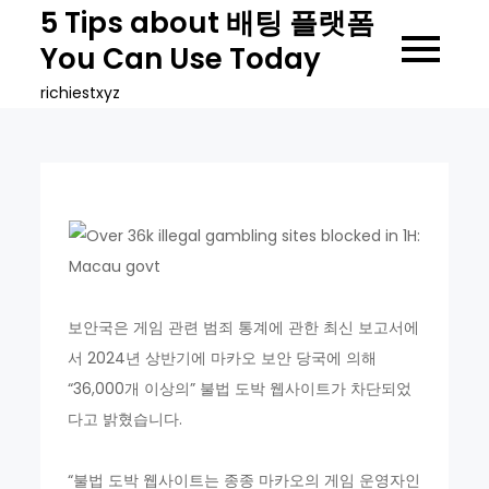
Skip
5 Tips about 배팅 플랫폼
to
You Can Use Today
content
richiestxyz
보안국은 게임 관련 범죄 통계에 관한 최신 보고서에
서 2024년 상반기에 마카오 보안 당국에 의해
“36,000개 이상의” 불법 도박 웹사이트가 차단되었
다고 밝혔습니다.
“불법 도박 웹사이트는 종종 마카오의 게임 운영자인