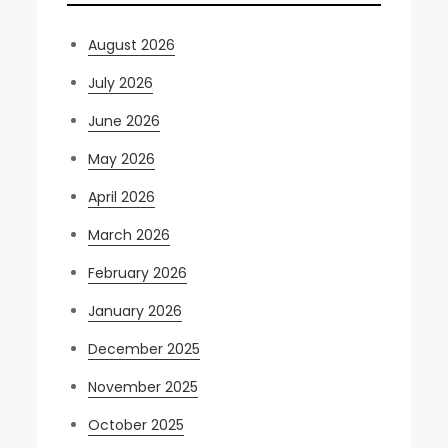
August 2026
July 2026
June 2026
May 2026
April 2026
March 2026
February 2026
January 2026
December 2025
November 2025
October 2025