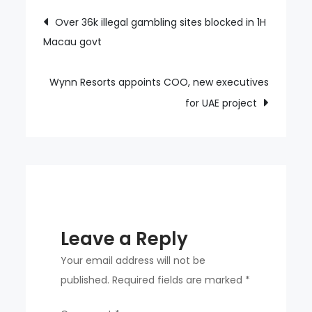
ETG
Post
Over 36k illegal gambling sites blocked in 1H
reach
Macau govt
navigation
with
Zuum
acquisition
Wynn Resorts appoints COO, new executives
for UAE project
Leave a Reply
Your email address will not be
published.
Required fields are marked
*