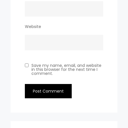
Website
Save my name, email, and website
in this browser for the next time I
comment.