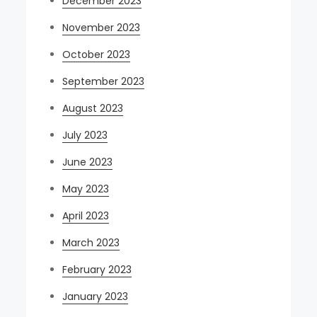
December 2023
November 2023
October 2023
September 2023
August 2023
July 2023
June 2023
May 2023
April 2023
March 2023
February 2023
January 2023