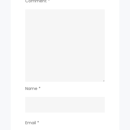
Comment
*
Name
*
Email
*