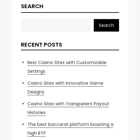
SEARCH
Search
RECENT POSTS
Best Casino Sites with Customizable
Settings
Casino Sites with Innovative Game
Designs
Casino Sites with Transparent Payout
Histories
The best baccarat platform boasting a
high RTP