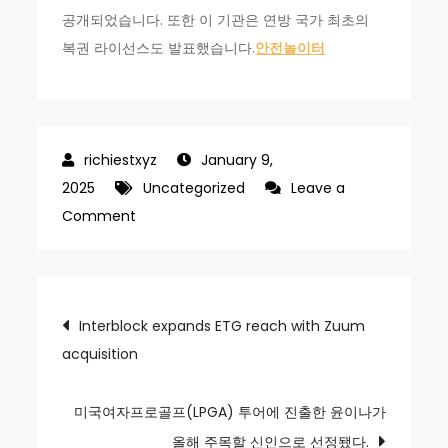
공개되었습니다. 또한 이 기관은 연방 국가 최초의
복권 라이선스도 발표했습니다.
안전놀이터
January 9,
2025
Uncategorized
Leave a
on
Comment
Wynn
Resorts
appoints
Post
Interblock expands ETG reach with Zuum
COO,
acquisition
navigation
new
executives
for
미국여자프로골프(LPGA) 투어에 진출한 윤이나가
UAE
올해 주목할 신인으로 선정됐다.