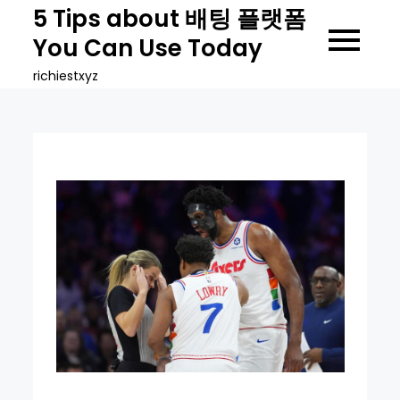
Skip
5 Tips about 배팅 플랫폼
to
You Can Use Today
content
richiestxyz