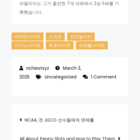
라델피아는 그가 출전한 7개 대회에서 2승 5패를 기
록했습니다.
바카라사이트
스포츠
안전놀이터
카지노사이트
토토사이트
파워볼사이트
March 3,
2025
Uncategorized
1 Comment
on
엠
비
드,
Post
NCAA, 전 JUCO 선수들에게 면제를
웸
바
navigation
냐
All About Penny Slots and How to Play Them