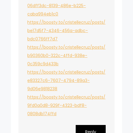
06dff3dc-8139-486e-b225-
caba994eb1c0
https://boosty.to/cristellecruz/posts/
be17d5f7-4346-456a-adbc-
bdc0766ff7d7
https://boosty.to/cristellecruz/posts/
b90360b0-322c-4ffd-938e-
0c359c9d433b
https://boosty.to/cristellecruz/posts/
e83327c6-7607-4794-89a3-
9d06e9818238
https://boosty.to/cristellecruz/posts/
9fd0a0d8-929f-4323-bdf8-
0808db174ffd
Reply