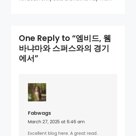
마
와
스
퍼
One Reply to “엠비드, 웸
스
바냐마와 스퍼스와의 경기
와
에서”
의
경
기
에
서
Fabwags
March 27, 2025 at 6:46 am
Excellent blog here. A great read.