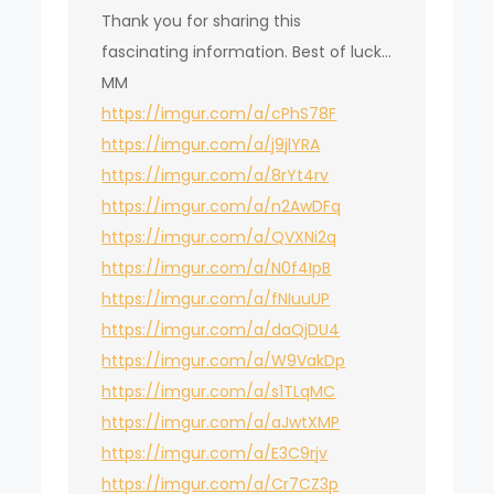
Thank you for sharing this
fascinating information. Best of luck…
MM
https://imgur.com/a/cPhS78F
https://imgur.com/a/j9jlYRA
https://imgur.com/a/8rYt4rv
https://imgur.com/a/n2AwDFq
https://imgur.com/a/QVXNi2q
https://imgur.com/a/N0f4IpB
https://imgur.com/a/fNIuuUP
https://imgur.com/a/daQjDU4
https://imgur.com/a/W9VakDp
https://imgur.com/a/s1TLqMC
https://imgur.com/a/aJwtXMP
https://imgur.com/a/E3C9rjv
https://imgur.com/a/Cr7CZ3p