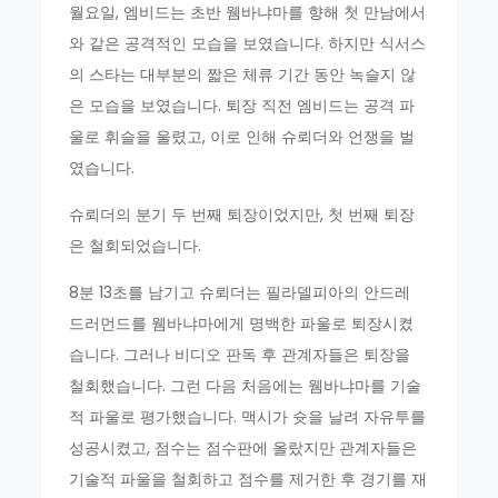
월요일, 엠비드는 초반 웸바냐마를 향해 첫 만남에서
와 같은 공격적인 모습을 보였습니다. 하지만 식서스
의 스타는 대부분의 짧은 체류 기간 동안 녹슬지 않
은 모습을 보였습니다. 퇴장 직전 엠비드는 공격 파
울로 휘슬을 울렸고, 이로 인해 슈뢰더와 언쟁을 벌
였습니다.
슈뢰더의 분기 두 번째 퇴장이었지만, 첫 번째 퇴장
은 철회되었습니다.
8분 13초를 남기고 슈뢰더는 필라델피아의 안드레
드러먼드를 웸바냐마에게 명백한 파울로 퇴장시켰
습니다. 그러나 비디오 판독 후 관계자들은 퇴장을
철회했습니다. 그런 다음 처음에는 웸바냐마를 기술
적 파울로 평가했습니다. 맥시가 슛을 날려 자유투를
성공시켰고, 점수는 점수판에 올랐지만 관계자들은
기술적 파울을 철회하고 점수를 제거한 후 경기를 재