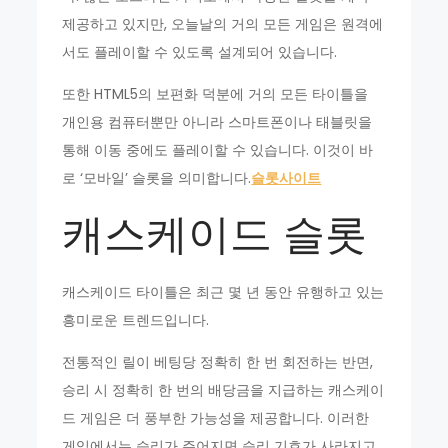
제공하고 있지만, 오늘날의 거의 모든 게임은 원격에
서도 플레이할 수 있도록 설계되어 있습니다.
또한 HTML5의 보편화 덕분에 거의 모든 타이틀을
개인용 컴퓨터뿐만 아니라 스마트폰이나 태블릿을
통해 이동 중에도 플레이할 수 있습니다. 이것이 바
로 ‘모바일’ 슬롯을 의미합니다.
슬롯사이트
캐스케이드 슬롯
캐스케이드 타이틀은 최근 몇 년 동안 유행하고 있는
흥미로운 트렌드입니다.
전통적인 릴이 베팅당 정확히 한 번 회전하는 반면,
승리 시 정확히 한 번의 배당금을 지급하는 캐스케이
드 게임은 더 풍부한 가능성을 제공합니다. 이러한
게임에서는 승리가 주어지면 승리 기호가 사라지고