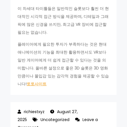
이 차세대 타이틀들은 일반적인 슬롯보다 훨씬 더 현
대적인 시각적 접근 방식을 제공하며, 디테일과 그래
픽에 많은 신경을 쓰지만, 최고급 VR 장비에 접근할
필요는 없습니다.
플레이어에게 필요한 투자가 부족하다는 것은 현대
애니메이션의 기능을 최대한 활용하면서도 VR보다
일반 게이머에게 더 쉽게 접근할 수 있다는 것을 의
미합니다. 올바른 설정으로 좋은 3D 슬롯은 3D 영화
만큼이나 몰입감 있는 감각적 경험을 제공할 수 있습
니다!
토토사이트
August 27,
2025
Uncategorized
Leave a