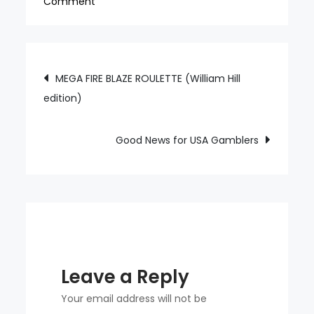
on
Comment
The
Different
Types
Post
MEGA FIRE BLAZE ROULETTE (William Hill
of
edition)
navigation
Slot
Games
Good News for USA Gamblers
Leave a Reply
Your email address will not be