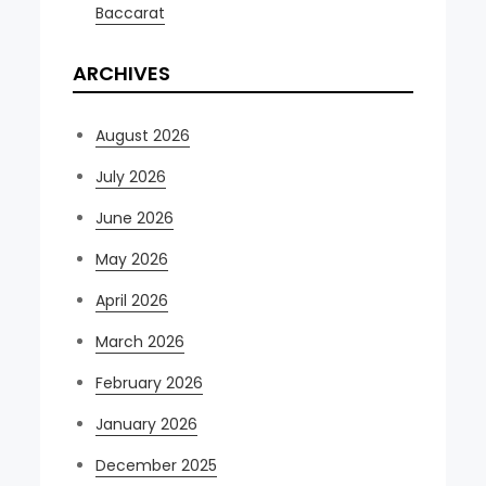
Baccarat
ARCHIVES
August 2026
July 2026
June 2026
May 2026
April 2026
March 2026
February 2026
January 2026
December 2025