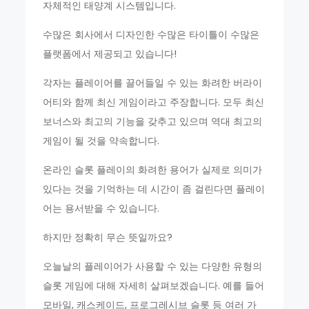
자체적인 태양계 시스템입니다.
수많은 회사에서 디자인한 수많은 타이틀이 수많은
플랫폼에서 제공되고 있습니다!
각자는 플레이어를 끌어들일 수 있는 화려한 버라이
어티와 함께 최신 게임이라고 주장합니다. 모두 최신
보너스와 최고의 기능을 갖추고 있으며 역대 최고의
게임이 될 것을 약속합니다.
온라인 슬롯 플레이의 화려한 용어가 실제로 의미가
있다는 것을 기억하는 데 시간이 좀 걸린다면 플레이
어는 용서받을 수 있습니다.
하지만 정확히 무슨 뜻일까요?
오늘날의 플레이어가 사용할 수 있는 다양한 유형의
슬롯 게임에 대해 자세히 살펴보겠습니다. 예를 들어
모바일, 캐스케이드, 프로그레시브 슬롯 등 여러 가