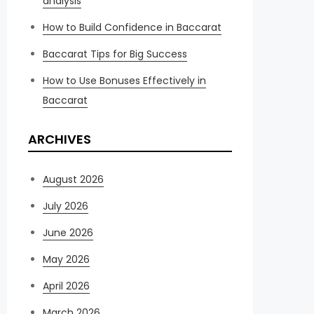
analysis
How to Build Confidence in Baccarat
Baccarat Tips for Big Success
How to Use Bonuses Effectively in
Baccarat
ARCHIVES
August 2026
July 2026
June 2026
May 2026
April 2026
March 2026