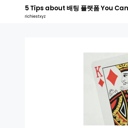
Skip
5 Tips about 배팅 플랫폼 You Can
to
richiestxyz
content