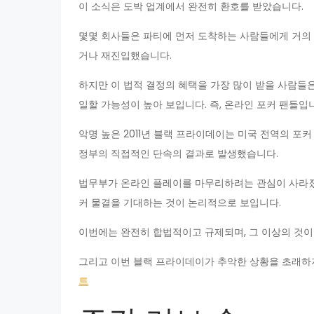
이 소식은 도박 업계에서 완전히 환호를 받았습니다.
몇몇 회사들은 파티에 먼저 도착하는 사람들에게 거의 
거나 재진입했습니다.
하지만 이 법적 결정의 혜택을 가장 많이 받을 사람들
일할 가능성이 높아 보입니다. 즉, 온라인 포커 팬들입
악명 높은 2011년 블랙 프라이데이는 미국 전역의 포
정부의 직접적인 단속의 결과로 발생했습니다.
법무부가 온라인 플레이를 마무리하려는 관심이 사라졌다
커 물결을 기대하는 것이 논리적으로 보입니다.
이번에는 완전히 합법적이고 규제되며, 그 이상의 것이
그리고 이번 블랙 프라이데이가 추악한 상황을 초래하지
트