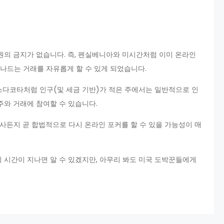
원의 금지가 없습니다. 즉, 펜실베니아와 미시간처럼 이미 온라인
나드는 거래를 자유롭게 할 수 있게 되었습니다.
우스다코타처럼 인구(및 세금 기반)가 적은 주에서는 일반적으로 인
주와 거래에 참여할 수 있습니다.
사든지 곧 합법적으로 다시 온라인 포커를 할 수 있을 가능성이 매
 시간이 지나면 알 수 있겠지만, 아무리 봐도 미국 도박꾼들에게