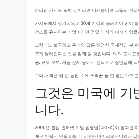
온라인 카지노 도박 팬이라면 이제쯤이면 그들의 진정
카지노에서 정기적으로 30개 이상의 플레이어 언어 옵
선스를 유지하는 기업이라면 정말 의심의 여지가 있을
그럼에도 불구하고 우리와 같은 진정한 국제적인 분야
크게 달라진다는 것을 알게 될 것입니다. EU의 도박꾼
공, 규제 보호, 세금 문제 등에서 전적으로 장단점에 
그러나 최근 몇 년 동안 주요 도박꾼 중 한 명은 대
그것은 미국에 기
니다.
2006년 불법 인터넷 게임 집행법(UIGEA)이 통과된
매우 어렵게 만들었습니다. 이는 마이크로게이밍과 같