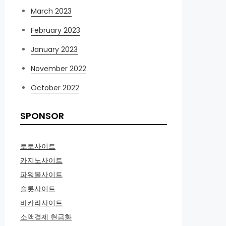
March 2023
February 2023
January 2023
November 2022
October 2022
SPONSOR
토토사이트
카지노사이트
파워볼사이트
슬롯사이트
바카라사이트
소액결제 현금화