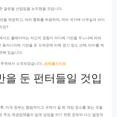
한 글로벌 산업임을 눈치챘을 것입니다.
션을 제공하고, 여러 통화를 허용하며, 여러 국가에 사무실과 라이
까요?
에서도 플레이어는 자신의 경험이 어디에 기반을 두느냐에 따라
은 동아시아에 기반을 둔 도박꾼에 비해 경기 장소 선택, 타이틀 제
직면해 있습니다.
부분 추위에서 소외되었습니다…
파워볼사이트
반을 둔 펀터들일 것입
 이후, 미국 정부는 합법적이고 규제가 잘 된 게임 장소를 찾는 것을
은 주요 제공업체들이 업계 성장을 막기 위한 정부의 다소 열정적