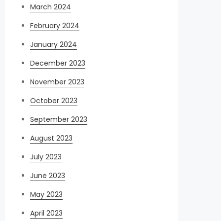
March 2024
February 2024
January 2024
December 2023
November 2023
October 2023
September 2023
August 2023
July 2023
June 2023
May 2023
April 2023