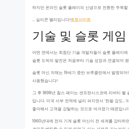
하지만 온라인 슬롯 플레이의 신념으로 전환한 주목할 
… 실리콘 밸리입니다!
토토사이트
기술 및 슬롯 게임
어떤 면에서는 최첨단 기술 개발자들이 슬롯 플레이에 
슬롯 도박의 발전은 처음부터 기술 성장과 연결되어 왔
슬롯 머신 자체는 19세기 중반 브루클린에서 발명되어
사용했습니다!
그 후 1898년 찰스 페이는 샌프란시스코에 리버티 벨
입니다. 미국 서부 전역에 널리 퍼지면서 ‘한팔 강도…
좋아해서 고객을 강탈하는 것으로 여겨졌기 때문입니다
1960년대에 전자 기계 슬롯 머신이 전 세계를 강타하