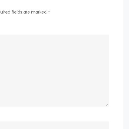
Slot
uired fields are marked
*
Gaming
(part
1)