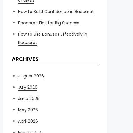
analysis
How to Build Confidence in Baccarat
Baccarat Tips for Big Success
How to Use Bonuses Effectively in
Baccarat
ARCHIVES
August 2026
July 2026
June 2026
May 2026
April 2026
March 2026