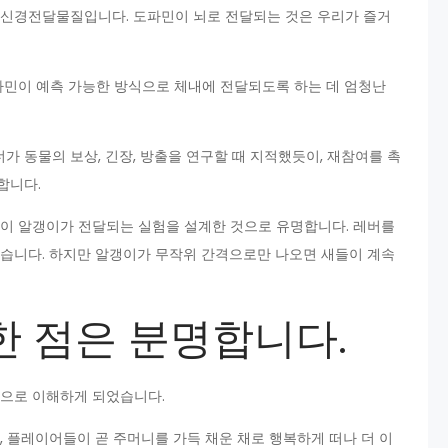
 신경전달물질입니다. 도파민이 뇌로 전달되는 것은 우리가 즐거
파민이 예측 가능한 방식으로 체내에 전달되도록 하는 데 엄청난
너가 동물의 보상, 긴장, 방출을 연구할 때 지적했듯이, 재참여를 촉
합니다.
먹이 알갱이가 전달되는 실험을 설계한 것으로 유명합니다. 레버를
었습니다. 하지만 알갱이가 무작위 간격으로만 나오면 새들이 계속
한 점은 분명합니다.
적으로 이해하게 되었습니다.
, 플레이어들이 곧 주머니를 가득 채운 채로 행복하게 떠나 더 이