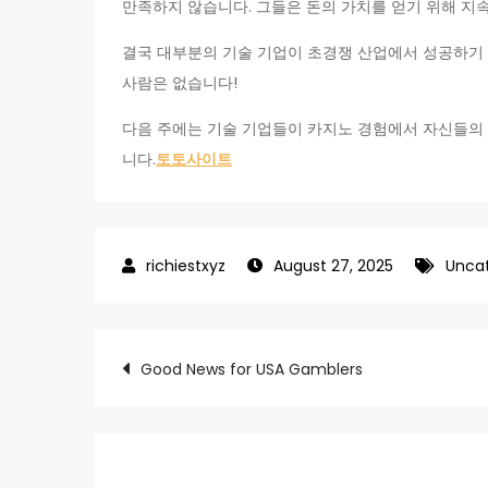
만족하지 않습니다. 그들은 돈의 가치를 얻기 위해 지
결국 대부분의 기술 기업이 초경쟁 산업에서 성공하기 
사람은 없습니다!
다음 주에는 기술 기업들이 카지노 경험에서 자신들의
니다.
토토사이트
August 27, 2025
Unca
Post
Good News for USA Gamblers
navigation