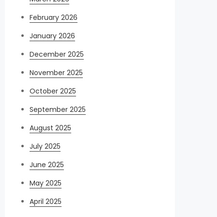
February 2026
January 2026
December 2025
November 2025
October 2025
September 2025
August 2025
July 2025
June 2025
May 2025
April 2025