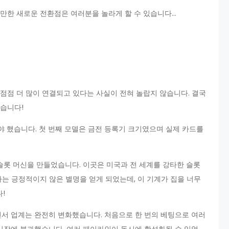
만한 새로운 전환점은 여러분을 놀라게 할 수 있습니다…
점점 더 많이 연결되고 있다는 사실이 전혀 놀랍지 않습니다. 결국
습니다!
야 했습니다. 첫 번째 모델은 금전 등록기 크기였으며 실제 카드를
 슬롯 머신을 만들었습니다. 이곳은 미국과 전 세계를 강타한 슬롯
’라는 긍정적이지 않은 별명을 얻게 되었는데, 이 기계가 집을 너무
!
면서 업계는 완전히 변화했습니다. 처음으로 한 번의 베팅으로 여러