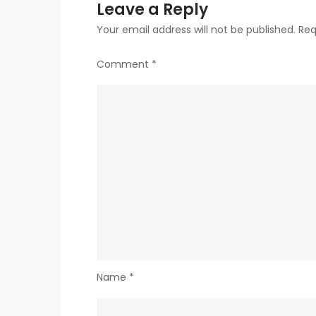
Leave a Reply
Your email address will not be published.
Req
Comment
*
Name
*