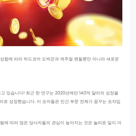
달성함에 따라 하드코어 도박꾼과 캐주얼 팬들뿐만 아니라 새로운
 있습니다! 최근 한 연구는 2020년에만 140억 달러의 성장을
 달러로 성장했습니다. 이 숫자들은 민간 부문 전체가 꿈꾸는 숫자입
됨에 따라 많은 당사자들의 관심이 높아지는 것은 놀라운 일이 아