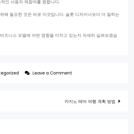
속적인 사용자 재참여를 원합니다.
위해 필요한 것은 바로 이것입니다. 슬롯 디자이너보다 더 잘하는
 비즈니스 모델에 어떤 영향을 미치고 있는지 자세히 살펴보겠습
on
tegorized
Leave a Comment
What
Big
Tech
카지노 테마 여행 계획 방법
is
Learning
from
Online