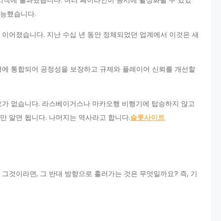
 시작에 불과했습니다. 여러 페이라인이 동시에 활성화될 수 있었
가능했습니다.
 이어졌습니다. 지난 수십 년 동안 정체되었던 업계에서 이것은 새
 환경에 통합되어 공정성을 보장하고 규제와 플레이어 신뢰를 개선할
필요가 없습니다. 라스베이거스나 마카오행 비행기에 탑승하지 않고
만 알면 됩니다. 나머지는 역사라고 합니다.
슬롯사이트
그것이라면, 그 반대 방향으로 흘러가는 것은 무엇일까요? 즉, 기